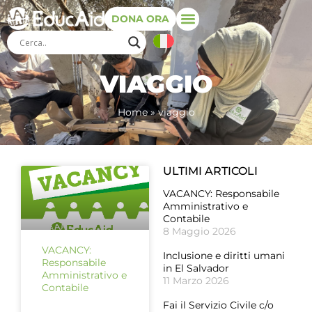
DONA ORA
VIAGGIO
Home
»
viaggio
ULTIMI ARTICOLI
VACANCY: Responsabile
Amministrativo e
Contabile
8 Maggio 2026
VACANCY:
Inclusione e diritti umani
Responsabile
in El Salvador
Amministrativo e
11 Marzo 2026
Contabile
Fai il Servizio Civile c/o