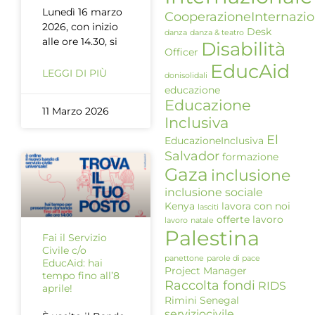
Lunedì 16 marzo
CooperazioneInternazio
2026, con inizio
Desk
danza
danza & teatro
alle ore 14.30, si
Disabilità
Officer
EducAid
LEGGI DI PIÙ
donisolidali
educazione
Educazione
11 Marzo 2026
Inclusiva
El
EducazioneInclusiva
Salvador
formazione
Gaza
inclusione
inclusione sociale
Kenya
lavora con noi
lasciti
offerte lavoro
lavoro
natale
Palestina
Fai il Servizio
Civile c/o
panettone
parole di pace
EducAid: hai
Project Manager
tempo fino all’8
Raccolta fondi
RIDS
aprile!
Rimini
Senegal
serviziocivile