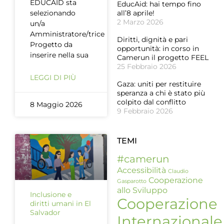
EDUCAID sta
EducAid: hai tempo fino
selezionando
all’8 aprile!
2 Marzo 2026
un/a
Amministratore/trice
Diritti, dignità e pari
Progetto da
opportunità: in corso in
inserire nella sua
Camerun il progetto FEEL
25 Febbraio 2026
LEGGI DI PIÙ
Gaza: uniti per restituire
speranza a chi è stato più
colpito dal conflitto
8 Maggio 2026
9 Febbraio 2026
TEMI
#camerun
Accessibilità
Claudio
Cooperazione
Gasparotto
allo Sviluppo
Inclusione e
Cooperazione
diritti umani in El
Salvador
Internazionale