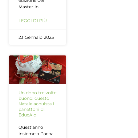
edizione del
Master in
LEGGI DI PIÙ
23 Gennaio 2023
Un dono tre volte
buono: questo
Natale acquista i
panettoni di
EducAid!
Quest’anno
insieme a Pacha