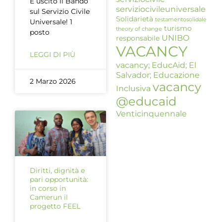
È uscito il Bando
serviziocivileuniversale
sul Servizio Civile
Solidarietà
testamentosolidale
Universale! 1
turismo
theory of change
posto
UNIBO
responsabile
VACANCY
LEGGI DI PIÙ
vacancy; EducAid; El
Salvador; Educazione
2 Marzo 2026
vacancy
Inclusiva
@educaid
Venticinquennale
Diritti, dignità e
pari opportunità:
in corso in
Camerun il
progetto FEEL