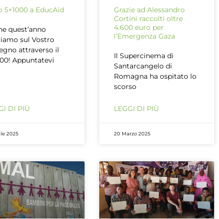
uo 5×1000 a EducAid
Grazie ad Alessandro
Cortini raccolti oltre
4.600 euro per
e quest’anno
l’Emergenza Gaza
iamo sul Vostro
egno attraverso il
Il Supercinema di
00! Appuntatevi
Santarcangelo di
Romagna ha ospitato lo
scorso
I DI PIÙ
LEGGI DI PIÙ
ile 2025
20 Marzo 2025