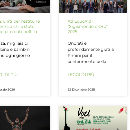
: uniti per restituire
Ad EducAid il
anza a chi è stato
“Sigismondo d’Oro”
colpito dal conflitto
2025
za, migliaia di
Onorati e
bine e bambini
profondamente grati a
no ogni giorno
Rimini per il
conferimento della
I DI PIÙ
LEGGI DI PIÙ
braio 2026
22 Dicembre 2025