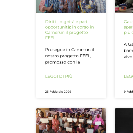
Diritti, dignità e pari
Gaza
opportunità: in corso in
sper
Camerun il progetto
più 
FEEL
A Ga
Prosegue in Camerun il
bam
nostro progetto FEEL,
vivo
promosso con la
LEGGI DI PIÙ
LEGG
25 Febbraio 2026
9 Feb