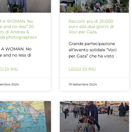
AM A WOMAN. No
Raccolti più di 20.000
 and no less” 20
euro alla due giorni di
atti di Andrea &
Voci per Gaza
da photographers
Grande partecipazione
M A WOMAN. No
all’evento solidale “Voci
 and no less di
per Gaza” che ha visto
I DI PIÙ
LEGGI DI PIÙ
vembre 2024
19 Settembre 2024