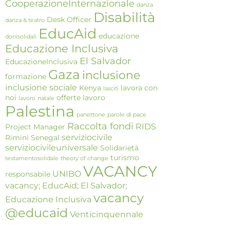
CooperazioneInternazionale
danza
Disabilità
Desk Officer
danza & teatro
EducAid
educazione
donisolidali
Educazione Inclusiva
El Salvador
EducazioneInclusiva
Gaza
inclusione
formazione
inclusione sociale
Kenya
lavora con
lasciti
noi
offerte lavoro
lavoro
natale
Palestina
panettone
parole di pace
Raccolta fondi
RIDS
Project Manager
serviziocivile
Rimini
Senegal
serviziocivileuniversale
Solidarietà
turismo
testamentosolidale
theory of change
VACANCY
UNIBO
responsabile
vacancy; EducAid; El Salvador;
vacancy
Educazione Inclusiva
@educaid
Venticinquennale