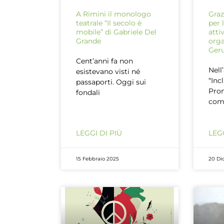
A Rimini il monologo
Graz
teatrale “Il secolo è
per 
mobile” di Gabriele Del
atti
Grande
orga
Ger
Cent’anni fa non
Nell
esistevano visti né
“Inc
passaporti. Oggi sui
Prom
fondali
com
LEGGI DI PIÙ
LEGG
15 Febbraio 2025
20 Di