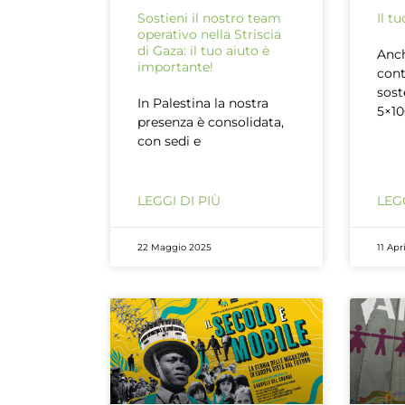
Sostieni il nostro team
Il t
operativo nella Striscia
di Gaza: il tuo aiuto è
Anch
importante!
cont
sost
In Palestina la nostra
5×10
presenza è consolidata,
con sedi e
LEGGI DI PIÙ
LEGG
22 Maggio 2025
11 Apr