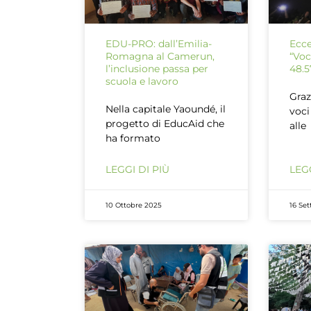
EDU-PRO: dall’Emilia-
Ecce
Romagna al Camerun,
“Voc
l’inclusione passa per
48.5
scuola e lavoro
Graz
Nella capitale Yaoundé, il
voci
progetto di EducAid che
alle
ha formato
LEGGI DI PIÙ
LEGG
10 Ottobre 2025
16 Se