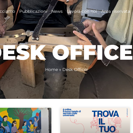
acciamo
Pubblicazioni
News
Lavora con noi
Area riservata
ESK OFFIC
Home
»
Desk Officer