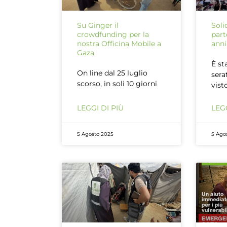
Su Ginger il
Soli
crowdfunding per la
part
nostra Officina Mobile a
anni
Gaza
È st
On line dal 25 luglio
sera
scorso, in soli 10 giorni
vist
LEGGI DI PIÙ
LEGG
5 Agosto 2025
5 Ago