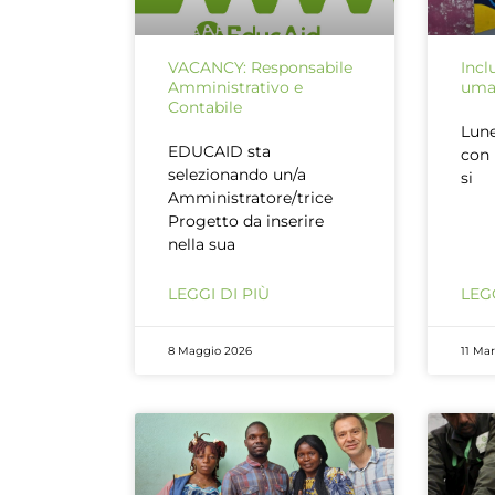
VACANCY: Responsabile
Incl
Amministrativo e
uman
Contabile
Lune
EDUCAID sta
con 
selezionando un/a
si
Amministratore/trice
Progetto da inserire
nella sua
LEGGI DI PIÙ
LEGG
8 Maggio 2026
11 Ma