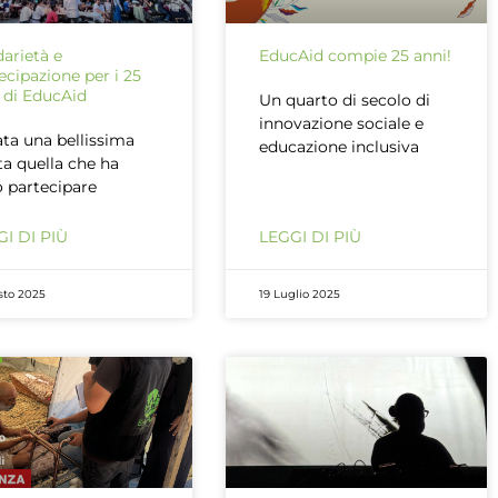
darietà e
EducAid compie 25 anni!
ecipazione per i 25
 di EducAid
Un quarto di secolo di
innovazione sociale e
ata una bellissima
educazione inclusiva
ta quella che ha
o partecipare
I DI PIÙ
LEGGI DI PIÙ
sto 2025
19 Luglio 2025