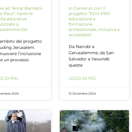
ie ad “Amal Bambini
In Camerun con il
la Pace”, tante le
progetto “EDU-PRO:
vità educative
educazione e
nizzate a
formazione
usalemme Est
professionale, inclusiva e
accessibile”
’ambito del progetto
Da Nairobi a
luding Jerusalem.
Gerusalemme, da San
uovere l’inclusione
Salvador a Yaoundé:
e un processo
queste
I DI PIÙ
LEGGI DI PIÙ
cembre 2024
12 Dicembre 2024