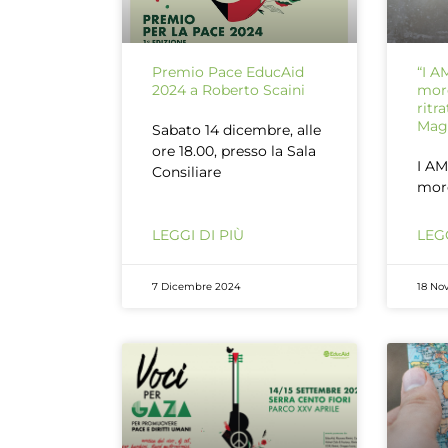
Premio Pace EducAid
“I 
2024 a Roberto Scaini
more
ritr
Mag
Sabato 14 dicembre, alle
ore 18.00, presso la Sala
I A
Consiliare
more
LEGGI DI PIÙ
LEGG
7 Dicembre 2024
18 No