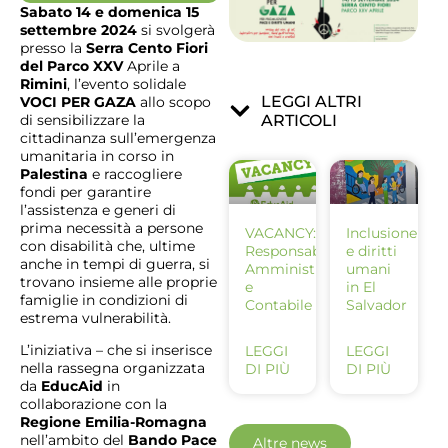
Sabato 14 e domenica 15
settembre 2024
si svolgerà
presso la
Serra Cento Fiori
del Parco XXV
Aprile a
Rimini
, l’evento solidale
LEGGI ALTRI
VOCI PER GAZA
allo scopo
ARTICOLI
di sensibilizzare la
cittadinanza sull’emergenza
umanitaria in corso in
Palestina
e raccogliere
fondi per garantire
l’assistenza e generi di
prima necessità a persone
VACANCY:
Inclusione
con disabilità che, ultime
Responsabile
e diritti
anche in tempi di guerra, si
Amministrativo
umani
trovano insieme alle proprie
e
in El
famiglie in condizioni di
Contabile
Salvador
estrema vulnerabilità.
L’iniziativa – che si inserisce
LEGGI
LEGGI
nella rassegna organizzata
DI PIÙ
DI PIÙ
da
EducAid
in
collaborazione con la
Regione Emilia-Romagna
nell’ambito del
Bando Pace
Altre news