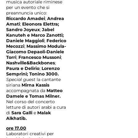
musica autoriale riminese
per un evento che si
preannuncia unico:
Riccardo Amadei
;
Andrea
Amati
;
Eleonora Elettra;
Sandro Joyeux
;
Jabel
Kanuteh e Marco Zanotti;
Daniele Maggioli
;
Federico
Mecozzi
;
Massimo Modula-
Giacomo Depaoli-Daniele
Torri
;
Francesco Mussoni
;
Nashville&Backbones
;
Paura e Delirio
;
Lorenzo
Semprini; Tonino 3000.
Special guest
la cantante
siriana
Mirna Kassis
accompagnata da
Matteo
Damele e Tomas Milner.
Nel corso del concerto
letture di autori arabi a cura
di
Sara Galli
e
Malak
Alkhatib.
ore 17.00
Laboratori creativi per