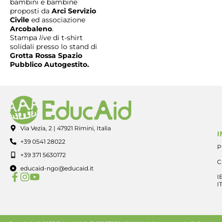
bambini e bambine
proposti da
Arci Servizio
Civile
ed associazione
Arcobaleno
.
Stampa
live
di t-shirt
solidali presso lo stand di
Grotta Rossa Spazio
Pubblico Autogestito.
Via Vezia, 2 | 47921 Rimini, Italia
I
+39 0541 28022
P
+39 371 5630172
C
educaid-ngo@educaid.it
I
I