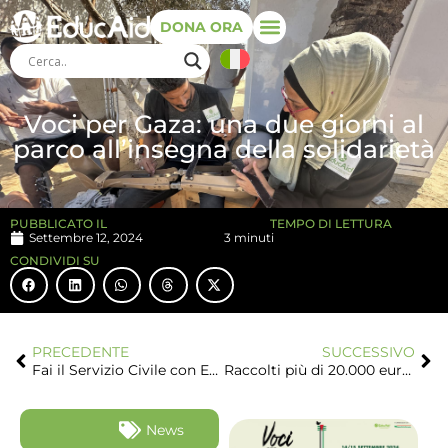
DONA ORA
Voci per Gaza: una due giorni al
parco all’insegna della solidarietà
PUBBLICATO IL
TEMPO DI LETTURA
Settembre 12, 2024
3 minuti
CONDIVIDI SU
PRECEDENTE
SUCCESSIVO
Fai il Servizio Civile con EducAid!
Raccolti più di 20.000 euro alla due giorni di Voci per Gaza
News