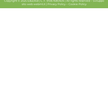
Copyright © 2025 EducAid | C. F. 91067680404 | All rights reserved –
Sviluppo
sito web
webmt.it |
Privacy Policy
–
Cookie Policy