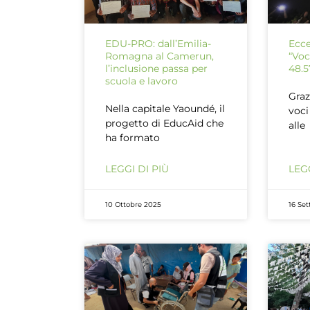
EDU-PRO: dall’Emilia-
Ecce
Romagna al Camerun,
“Voc
l’inclusione passa per
48.5
scuola e lavoro
Graz
Nella capitale Yaoundé, il
voci
progetto di EducAid che
alle
ha formato
LEGGI DI PIÙ
LEGG
10 Ottobre 2025
16 Se