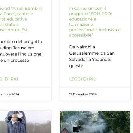
ie ad “Amal Bambini
In Camerun con il
la Pace”, tante le
progetto “EDU-PRO:
vità educative
educazione e
nizzate a
formazione
usalemme Est
professionale, inclusiva e
accessibile”
’ambito del progetto
Da Nairobi a
luding Jerusalem.
Gerusalemme, da San
uovere l’inclusione
Salvador a Yaoundé:
e un processo
queste
I DI PIÙ
LEGGI DI PIÙ
cembre 2024
12 Dicembre 2024