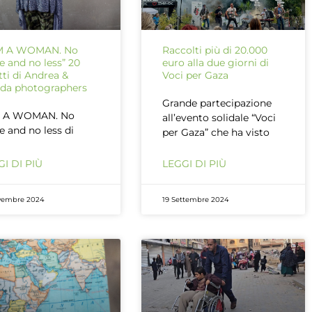
AM A WOMAN. No
Raccolti più di 20.000
 and no less” 20
euro alla due giorni di
atti di Andrea &
Voci per Gaza
da photographers
Grande partecipazione
M A WOMAN. No
all’evento solidale “Voci
 and no less di
per Gaza” che ha visto
I DI PIÙ
LEGGI DI PIÙ
vembre 2024
19 Settembre 2024