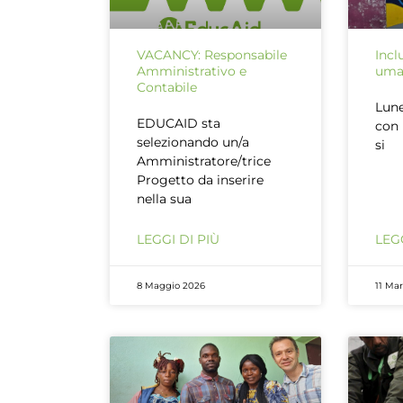
VACANCY: Responsabile
Incl
Amministrativo e
uman
Contabile
Lune
EDUCAID sta
con 
selezionando un/a
si
Amministratore/trice
Progetto da inserire
nella sua
LEGGI DI PIÙ
LEGG
8 Maggio 2026
11 Ma