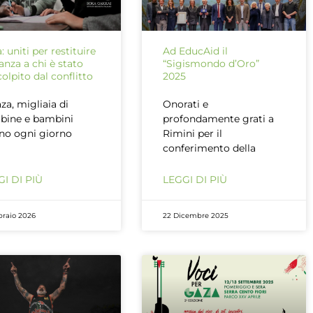
: uniti per restituire
Ad EducAid il
anza a chi è stato
“Sigismondo d’Oro”
colpito dal conflitto
2025
za, migliaia di
Onorati e
bine e bambini
profondamente grati a
no ogni giorno
Rimini per il
conferimento della
I DI PIÙ
LEGGI DI PIÙ
braio 2026
22 Dicembre 2025