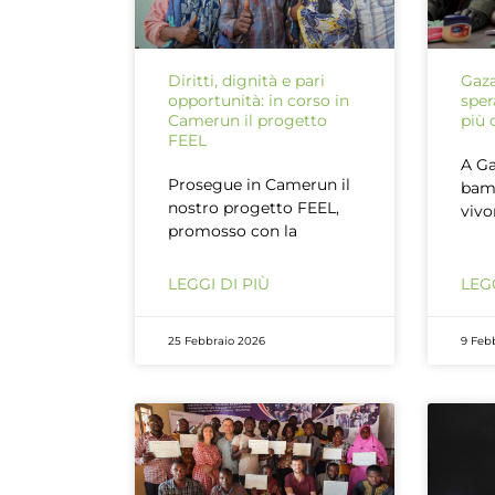
Diritti, dignità e pari
Gaza
opportunità: in corso in
sper
Camerun il progetto
più 
FEEL
A Ga
Prosegue in Camerun il
bam
nostro progetto FEEL,
vivo
promosso con la
LEGGI DI PIÙ
LEGG
25 Febbraio 2026
9 Feb