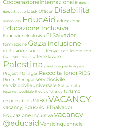
CooperazioneInternazionale
danza
Disabilità
Desk Officer
danza & teatro
EducAid
educazione
donisolidali
Educazione Inclusiva
El Salvador
EducazioneInclusiva
Gaza
inclusione
formazione
inclusione sociale
Kenya
lavora con
lasciti
noi
offerte lavoro
lavoro
natale
Palestina
panettone
parole di pace
Raccolta fondi
RIDS
Project Manager
serviziocivile
Rimini
Senegal
serviziocivileuniversale
Solidarietà
turismo
testamentosolidale
theory of change
VACANCY
UNIBO
responsabile
vacancy; EducAid; El Salvador;
vacancy
Educazione Inclusiva
@educaid
Venticinquennale