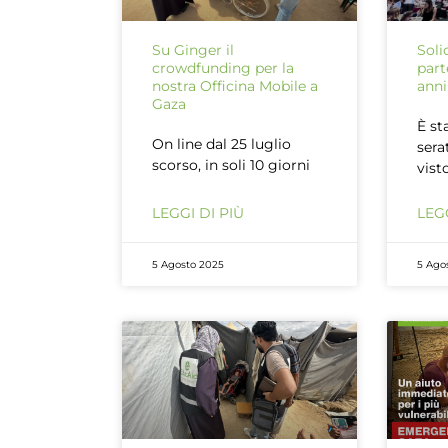
Su Ginger il
Soli
crowdfunding per la
part
nostra Officina Mobile a
anni
Gaza
È st
On line dal 25 luglio
sera
scorso, in soli 10 giorni
vist
LEGGI DI PIÙ
LEGG
5 Agosto 2025
5 Ago