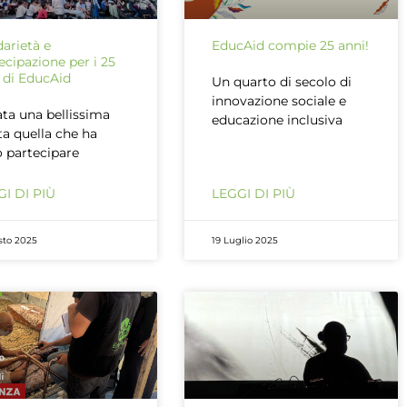
darietà e
EducAid compie 25 anni!
ecipazione per i 25
 di EducAid
Un quarto di secolo di
innovazione sociale e
ata una bellissima
educazione inclusiva
ta quella che ha
o partecipare
I DI PIÙ
LEGGI DI PIÙ
sto 2025
19 Luglio 2025