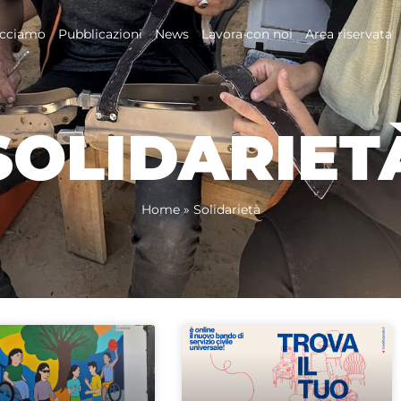
acciamo
Pubblicazioni
News
Lavora con noi
Area riservata
SOLIDARIET
Home
»
Solidarietà