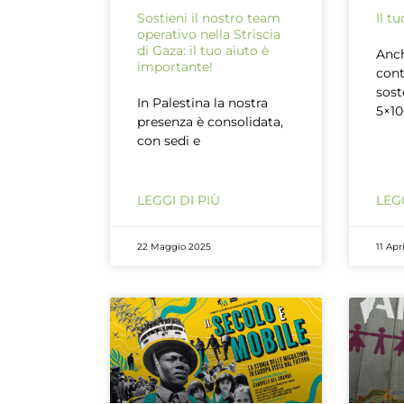
Sostieni il nostro team
Il t
operativo nella Striscia
di Gaza: il tuo aiuto è
Anch
importante!
cont
sost
In Palestina la nostra
5×10
presenza è consolidata,
con sedi e
LEGGI DI PIÙ
LEGG
22 Maggio 2025
11 Apr