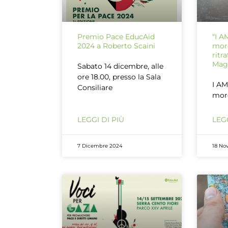
Premio Pace EducAid
“I 
2024 a Roberto Scaini
more
ritr
Mag
Sabato 14 dicembre, alle
ore 18.00, presso la Sala
I A
Consiliare
more
LEGGI DI PIÙ
LEGG
7 Dicembre 2024
18 No