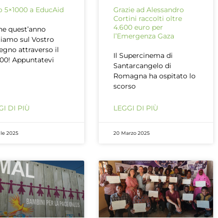
uo 5×1000 a EducAid
Grazie ad Alessandro
Cortini raccolti oltre
4.600 euro per
e quest’anno
l’Emergenza Gaza
iamo sul Vostro
egno attraverso il
Il Supercinema di
00! Appuntatevi
Santarcangelo di
Romagna ha ospitato lo
scorso
I DI PIÙ
LEGGI DI PIÙ
ile 2025
20 Marzo 2025