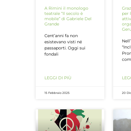
A Rimini il monologo
Graz
teatrale “Il secolo è
per 
mobile” di Gabriele Del
atti
Grande
orga
Ger
Cent’anni fa non
Nell
esistevano visti né
“Inc
passaporti. Oggi sui
Prom
fondali
com
LEGGI DI PIÙ
LEGG
15 Febbraio 2025
20 Di