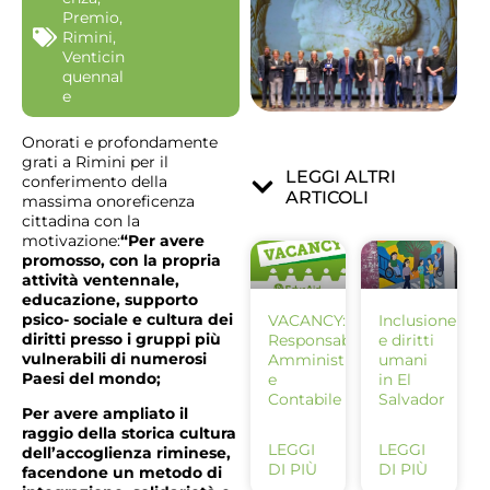
Premio
,
Rimini
,
Venticin
quennal
e
Onorati e profondamente
grati a Rimini per il
LEGGI ALTRI
conferimento della
ARTICOLI
massima onoreficenza
cittadina con la
motivazione:
“Per avere
promosso, con la propria
attività ventennale,
educazione, supporto
psico- sociale e cultura dei
VACANCY:
Inclusione
diritti presso i gruppi più
Responsabile
e diritti
vulnerabili di numerosi
Amministrativo
umani
Paesi del mondo;
e
in El
Contabile
Salvador
Per avere ampliato il
raggio della storica cultura
LEGGI
LEGGI
dell’accoglienza riminese,
DI PIÙ
DI PIÙ
facendone un metodo di