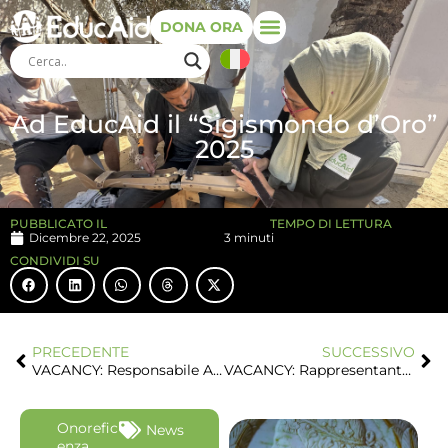
DONA ORA
Ad EducAid il “Sigismondo d’Oro”
2025
PUBBLICATO IL
TEMPO DI LETTURA
Dicembre 22, 2025
3 minuti
CONDIVIDI SU
PRECEDENTE
SUCCESSIVO
VACANCY: Responsabile Amministrativo e Contabile
VACANCY: Rappresentante Paese / Project Manager in Camerun
Onorefic
News
enza
,