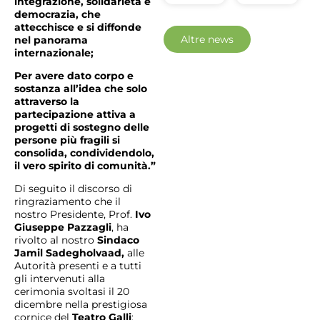
integrazione, solidarietà e
democrazia, che
attecchisce e si diffonde
Altre news
nel panorama
internazionale;
Per avere dato corpo e
sostanza all’idea che solo
attraverso la
partecipazione attiva a
progetti di sostegno delle
persone più fragili si
consolida, condividendolo,
il vero spirito di comunità.”
Di seguito il discorso di
ringraziamento che il
nostro Presidente, Prof.
Ivo
Giuseppe Pazzagli
,
ha
rivolto al nostro
Sindaco
Jamil Sadegholvaad
,
alle
Autorità presenti e a tutti
gli intervenuti
alla
cerimonia svoltasi il 20
dicembre nella prestigiosa
cornice del
Teatro Galli
: