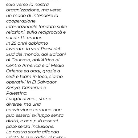
solo verso la nostra
organizzazione, ma verso
un modo di intendere la
cooperazione
internazionale fondato sulle
relazioni, sulla reciprocità e
sui diritti umani.
In 25 anni abbiamo
lavorato in vari Paesi del
Sud del mondo, dai Balcani
al Caucaso, dall’Africa al
Centro America e al Medio
Oriente ed oggi, grazie a
sedi e team in loco, siamo
operativi in El Salvador,
Kenya, Camerun e
Palestina.
Luoghi diversi, storie
diverse, ma una
convinzione comune: non
può esserci sviluppo senza
diritti, e non può esserci
pace senza inclusione.
La nostra storia affonda
infatti le sue radici al CEIS –