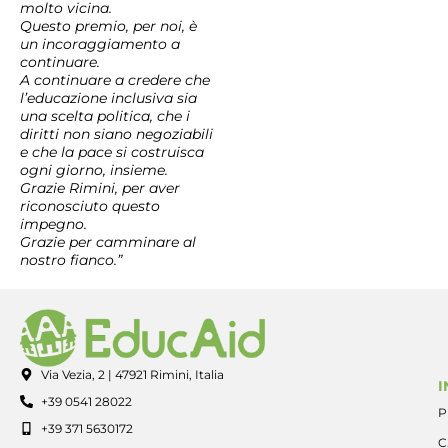
molto vicina.
Questo premio, per noi, è
un incoraggiamento a
continuare.
A continuare a credere che
l’educazione inclusiva sia
una scelta politica, che i
diritti non siano negoziabili
e che la pace si costruisca
ogni giorno, insieme.
Grazie Rimini, per aver
riconosciuto questo
impegno.
Grazie per camminare al
nostro fianco.”
Via Vezia, 2 | 47921 Rimini, Italia
I
+39 0541 28022
P
+39 371 5630172
C