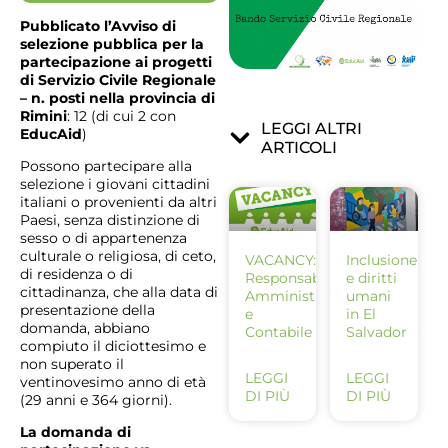
Pubblicato l’Avviso di
selezione pubblica per la
partecipazione ai progetti
di Servizio Civile Regionale
– n. posti nella provincia di
Rimini
: 12 (di cui 2 con
LEGGI ALTRI
EducAid
)
ARTICOLI
Possono partecipare alla
selezione i giovani cittadini
italiani o provenienti da altri
Paesi, senza distinzione di
sesso o di appartenenza
culturale o religiosa, di ceto,
VACANCY:
Inclusione
di residenza o di
Responsabile
e diritti
cittadinanza, che alla data di
Amministrativo
umani
presentazione della
e
in El
domanda, abbiano
Contabile
Salvador
compiuto il diciottesimo e
non superato il
LEGGI
LEGGI
ventinovesimo anno di età
DI PIÙ
DI PIÙ
(29 anni e 364 giorni).
La domanda di