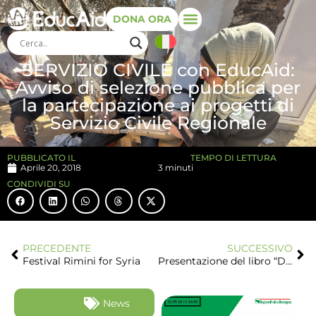
DONA ORA
SERVIZIO CIVILE con EducAid:
Avviso di selezione pubblica per
la partecipazione ai progetti di
Servizio Civile Regionale
PUBBLICATO IL
TEMPO DI LETTURA
Aprile 20, 2018
3 minuti
CONDIVIDI SU
PRECEDENTE
SUCCESSIVO
Festival Rimini for Syria
Presentazione del libro “Dawla” di Gabriele Del Grande
News