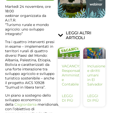
Martedì 24 novembre, ore
18:00
webinar organizzata da
A.I.T.R.
“Turismo rurale e mondo
agricolo: uno sviluppo
LEGGI ALTRI
integrato”
ARTICOLI
Tra i quattro interventi presi
in esame – implementati in
territori rurali di quattro
diversi Paesi del Mondo:
Albania, Palestina, Etiopia,
Bolivia e caratterizzati da
VACANCY:
Inclusione
una forte interazione tra
Responsabile
e diritti
sviluppo agricolo e sviluppo
Amministrativo
umani
turistico sostenibile – anche
e
in El
il progetto AICS 10928
Contabile
Salvador
“Sumud in libera terra”.
Un piano a sostegno dello
LEGGI
LEGGI
sviluppo economico
DI PIÙ
DI PIÙ
della
Cisgiordania
meridionale
con l’obiettivo di