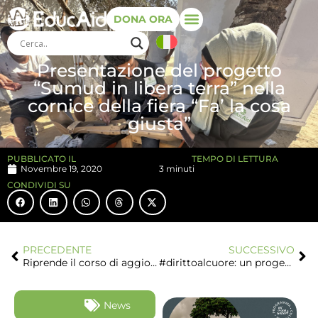
DONA ORA
Presentazione del progetto
“Sumud in libera terra” nella
cornice della fiera “Fa’ la cosa
giusta”
PUBBLICATO IL
TEMPO DI LETTURA
Novembre 19, 2020
3 minuti
CONDIVIDI SU
PRECEDENTE
SUCCESSIVO
Riprende il corso di aggiornamento docenti The World is Home
#dirittoalcuore: un progetto per promuovere la cultura della pace
News