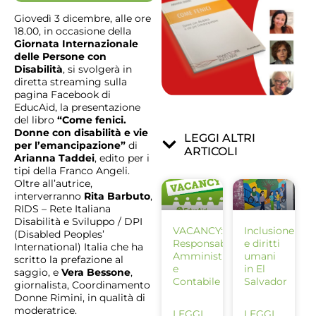
Giovedì 3 dicembre, alle ore
18.00, in occasione della
Giornata Internazionale
delle Persone con
Disabilità
, si svolgerà in
diretta streaming sulla
pagina Facebook di
EducAid, la presentazione
del libro
“Come fenici.
Donne con disabilità e vie
LEGGI ALTRI
per l’emancipazione”
di
ARTICOLI
Arianna Taddei
, edito per i
tipi della Franco Angeli.
Oltre all’autrice,
interverranno
Rita Barbuto
,
RIDS – Rete Italiana
Disabilità e Sviluppo / DPI
VACANCY:
Inclusione
(Disabled Peoples’
Responsabile
e diritti
International) Italia che ha
Amministrativo
umani
scritto la prefazione al
e
in El
saggio, e
Vera Bessone
,
Contabile
Salvador
giornalista, Coordinamento
Donne Rimini, in qualità di
moderatrice.
LEGGI
LEGGI