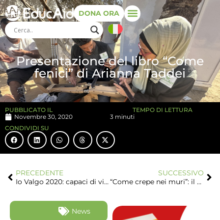
DONA ORA
Presentazione del libro “Come
fenici” di Arianna Taddei
PUBBLICATO IL
TEMPO DI LETTURA
Novembre 30, 2020
3 minuti
CONDIVIDI SU
PRECEDENTE
SUCCESSIVO
Io Valgo 2020: capaci di vivere e volare
“Come crepe nei muri”: il teatro di strada, da on the road a on line
News