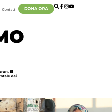
DONA ORA
Contatti
MO
run, El
totale dei