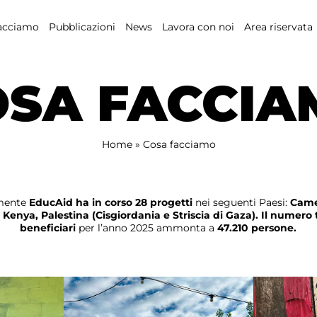
acciamo
Pubblicazioni
News
Lavora con noi
Area riservata
OSA FACCIA
Home
»
Cosa facciamo
mente
EducAid
ha in corso 28 progetti
nei seguenti Paesi:
Came
 Kenya, Palestina (Cisgiordania e Striscia di Gaza). Il numero 
beneficiari
per l’anno 2025 ammonta a
47.210 persone.