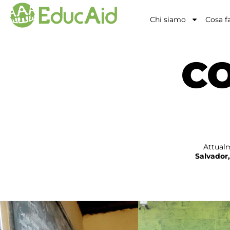
Chi siamo
Cosa f
C
Attual
Salvador,