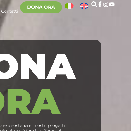
DONA ORA
Contatti
ONA
ORA
re a sostenere i nostri progetti:
iccolo, può fare la differenza!