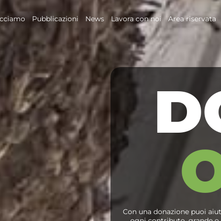
acciamo
Pubblicazioni
News
Lavora con noi
Area riservata
D
Con una donazione puoi aiuta
ogni contributo, grande o p