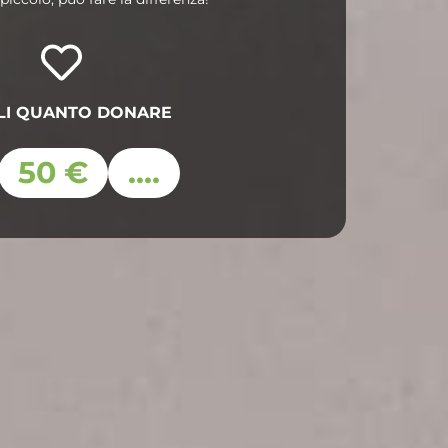
LI QUANTO DONARE
50 €
....