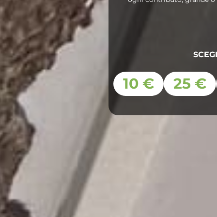
SCEG
10 €
25 €