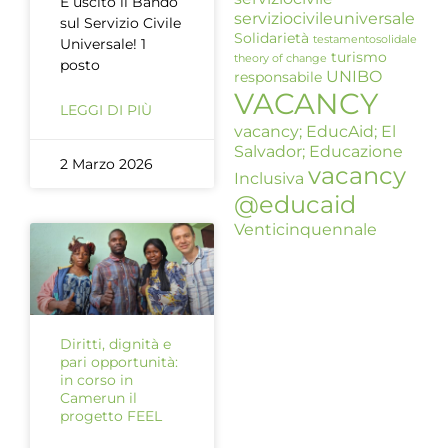
È uscito il Bando
serviziocivileuniversale
sul Servizio Civile
Solidarietà
testamentosolidale
Universale! 1
turismo
theory of change
posto
UNIBO
responsabile
VACANCY
LEGGI DI PIÙ
vacancy; EducAid; El
Salvador; Educazione
2 Marzo 2026
vacancy
Inclusiva
@educaid
Venticinquennale
Diritti, dignità e
pari opportunità:
in corso in
Camerun il
progetto FEEL