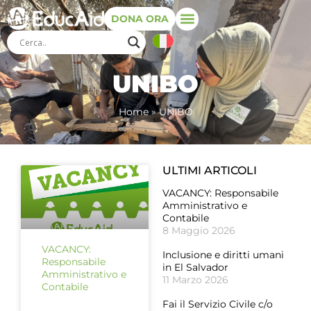
DONA ORA
UNIBO
Home
»
UNIBO
ULTIMI ARTICOLI
VACANCY: Responsabile
Amministrativo e
Contabile
8 Maggio 2026
VACANCY:
Inclusione e diritti umani
Responsabile
in El Salvador
Amministrativo e
11 Marzo 2026
Contabile
Fai il Servizio Civile c/o