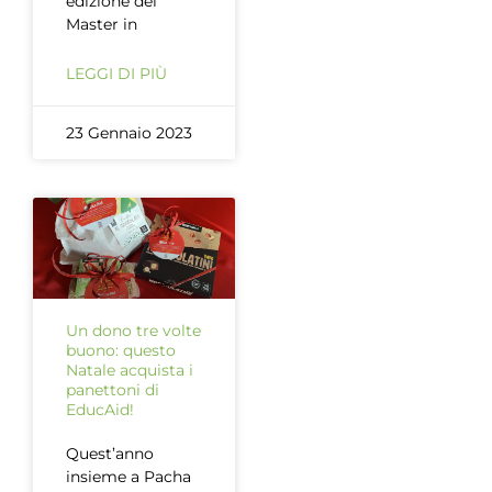
edizione del
Master in
LEGGI DI PIÙ
23 Gennaio 2023
Un dono tre volte
buono: questo
Natale acquista i
panettoni di
EducAid!
Quest’anno
insieme a Pacha