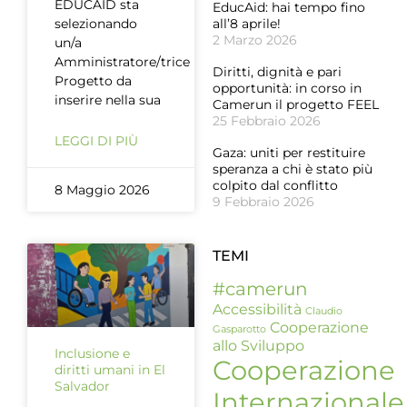
EDUCAID sta
EducAid: hai tempo fino
selezionando
all’8 aprile!
2 Marzo 2026
un/a
Amministratore/trice
Diritti, dignità e pari
Progetto da
opportunità: in corso in
inserire nella sua
Camerun il progetto FEEL
25 Febbraio 2026
LEGGI DI PIÙ
Gaza: uniti per restituire
speranza a chi è stato più
colpito dal conflitto
8 Maggio 2026
9 Febbraio 2026
TEMI
#camerun
Accessibilità
Claudio
Cooperazione
Gasparotto
allo Sviluppo
Inclusione e
Cooperazione
diritti umani in El
Salvador
Internazionale