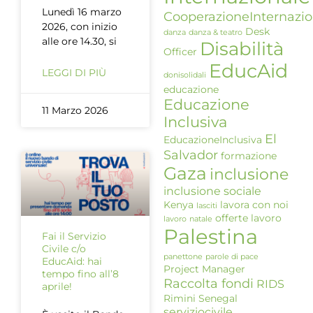
Lunedì 16 marzo
CooperazioneInternazio
2026, con inizio
Desk
danza
danza & teatro
alle ore 14.30, si
Disabilità
Officer
EducAid
LEGGI DI PIÙ
donisolidali
educazione
Educazione
11 Marzo 2026
Inclusiva
El
EducazioneInclusiva
Salvador
formazione
Gaza
inclusione
inclusione sociale
Kenya
lavora con noi
lasciti
offerte lavoro
lavoro
natale
Palestina
Fai il Servizio
Civile c/o
panettone
parole di pace
EducAid: hai
Project Manager
tempo fino all’8
Raccolta fondi
RIDS
aprile!
Rimini
Senegal
serviziocivile