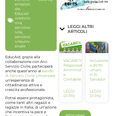
ernazion
ale
,
Educazi
oneInclu
siva
,
LEGGI ALTRI
servizioc
ARTICOLI
ivile
,
servizioc
ivileuniv
ersale
EducAid, grazie alla
VACANCY:
Inclusione
collaborazione con Arci
Responsabile
e diritti
Servizio Civile, parteciperà
Amministrativo
umani
anche quest’anno al
bando
e
in El
di Servizio Civile Universale
:
Contabile
Salvador
un’esperienza di
cittadinanza attiva e
crescita professionale.
LEGGI
LEGGI
DI PIÙ
DI PIÙ
Potrai essere protagonista,
come tanti altri ragazzi e
ragazze in Italia, di un’azione
che incentiva la pace e
Altre news