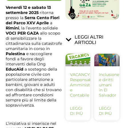
Venerdì 12 e sabato 13
settembre 2025
ritorna
presso la
Serra Cento Fiori
del Parco XXV Aprile
a
Rimini
, la l’evento solidale
VOCI PER GAZA
allo scopo
LEGGI ALTRI
di sensibilizzare la
ARTICOLI
cittadinanza sulla catastrofe
umanitaria in corso in
Palestina
e raccogliere
fondi a favore degli
interventi della Ong
EducAid
a sostegno della
popolazione civile con
VACANCY:
Inclusione
particolare attenzione a
Responsabile
e diritti
bambini, giovani e adulti
Amministrativo
umani
con disabilità che si trovano
e
in El
ad affrontare condizioni
Contabile
Salvador
sempre più al limite della
sopravvivenza.
LEGGI
LEGGI
DI PIÙ
DI PIÙ
L’iniziativa si inserisce nel