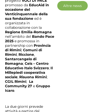
progetto
VOCI DI PACE
promosso da
EducAid in
Altre news
occasione del
Venticinquennale della
sua fondazione
ed è
organizzata in
collaborazione con la
Regione Emilia-Romagna
nell’ambito del
Bando Pace
2025
e promossa in
partnership con
Provincia
di Rimini
;
Comuni di
Rimini
,
Riccione
,
Santarcangelo di
Romagna
;
Ceis – Centro
Educativo Italo Svizzero
;
Il
Millepiedi
cooperativa
sociale
;
Risuona Rimini
;
CGIL Rimini
;
La
Community 27
e
Gruppo
Icaro
.
La due giorni prevede
attività a partire dal