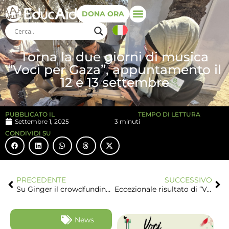
DONA ORA
Torna la due giorni di musica
“Voci per Gaza”, appuntamento il
12 e 13 settembre
PUBBLICATO IL
TEMPO DI LETTURA
Settembre 1, 2025
3 minuti
CONDIVIDI SU
PRECEDENTE
SUCCESSIVO
Su Ginger il crowdfunding per la nostra Officina Mobile a Gaza
Eccezionale risultato di “Voci per Gaza”: raccolti 48.576,26 euro
News