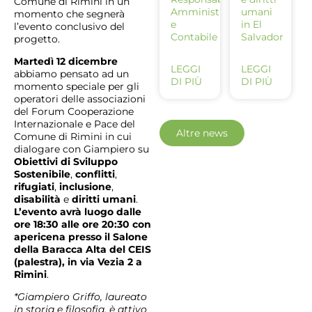
Comune di Rimini in un
Amministrativo
umani
momento che segnerà
e
in El
l’evento conclusivo del
Contabile
Salvador
progetto.
Martedì 12 dicembre
LEGGI
LEGGI
abbiamo pensato ad un
DI PIÙ
DI PIÙ
momento speciale per gli
operatori delle associazioni
del Forum Cooperazione
Internazionale e Pace del
Altre news
Comune di Rimini in cui
dialogare con Giampiero su
Obiettivi di Sviluppo
Sostenibile
,
conflitti
,
rifugiati
,
inclusione
,
disabilità
e
diritti umani
.
L’evento avrà luogo dalle
ore 18:30 alle ore 20:30 con
apericena presso il Salone
della Baracca Alta del CEIS
(palestra), in via Vezia 2 a
Rimini
.
*Giampiero Griffo, laureato
in storia e filosofia, è attivo