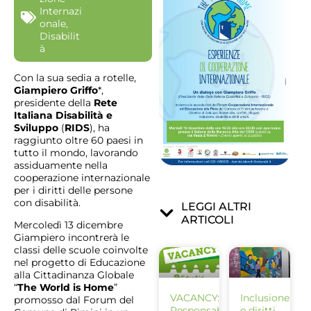
Internazi
onale
,
Disabilit
à
Con la sua sedia a rotelle,
Giampiero Griffo
*,
presidente della
Rete
Italiana Disabilità e
Sviluppo
(
RIDS
), ha
raggiunto oltre 60 paesi in
tutto il mondo, lavorando
assiduamente nella
cooperazione internazionale
per i diritti delle persone
con disabilità.
LEGGI ALTRI
ARTICOLI
Mercoledì 13 dicembre
Giampiero incontrerà le
classi delle scuole coinvolte
nel progetto di Educazione
alla Cittadinanza Globale
“
The World is Home
”
VACANCY:
Inclusione
promosso dal Forum del
Responsabile
e diritti