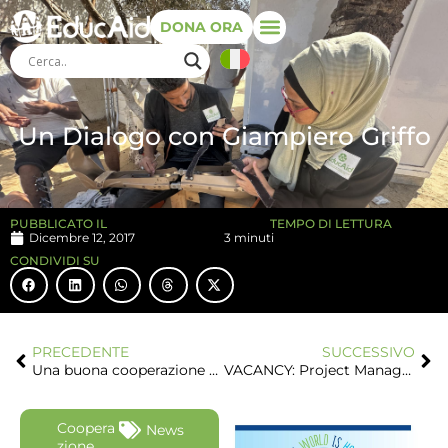
DONA ORA
Un Dialogo con Giampiero Griffo
PUBBLICATO IL
TEMPO DI LETTURA
Dicembre 12, 2017
3 minuti
CONDIVIDI SU
PRECEDENTE
SUCCESSIVO
Una buona cooperazione allo sviluppo fa bene a tutte le persone con disabilità
VACANCY: Project Manager esperto su disabilità e inclusione sociale per coordinamento programma nella Striscia di Gaza
Coopera
News
zione