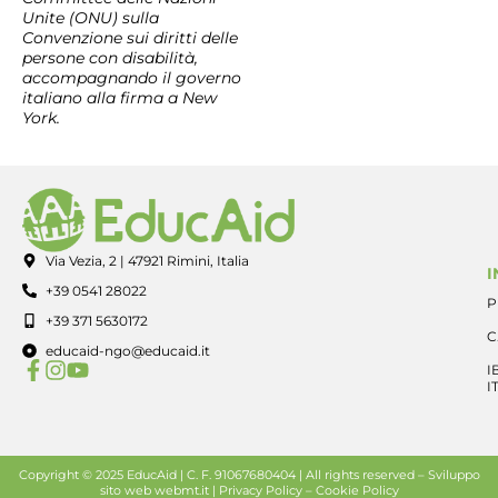
Unite (ONU) sulla
Convenzione sui diritti delle
persone con disabilità,
accompagnando il governo
italiano alla firma a New
York.
Via Vezia, 2 | 47921 Rimini, Italia
I
+39 0541 28022
P
+39 371 5630172
C
educaid-ngo@educaid.it
I
I
Copyright © 2025 EducAid | C. F. 91067680404 | All rights reserved –
Sviluppo
sito web
webmt.it |
Privacy Policy
–
Cookie Policy