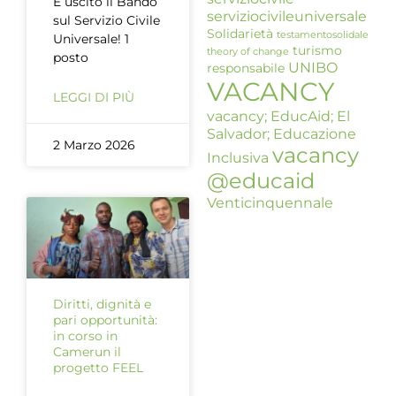
È uscito il Bando
serviziocivileuniversale
sul Servizio Civile
Solidarietà
testamentosolidale
Universale! 1
turismo
theory of change
posto
UNIBO
responsabile
VACANCY
LEGGI DI PIÙ
vacancy; EducAid; El
Salvador; Educazione
2 Marzo 2026
vacancy
Inclusiva
@educaid
Venticinquennale
Diritti, dignità e
pari opportunità:
in corso in
Camerun il
progetto FEEL