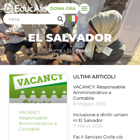
DONA ORA
EL SALVADOR
Home
»
El Salvador
ULTIMI ARTICOLI
VACANCY: Responsabile
Amministrativo e
Contabile
8 Maggio 2026
VACANCY:
Inclusione e diritti umani
Responsabile
in El Salvador
Amministrativo e
11 Marzo 2026
Contabile
Fai il Servizio Civile c/o