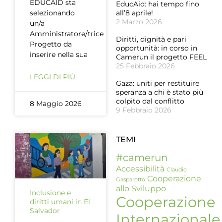
EDUCAID sta
EducAid: hai tempo fino
selezionando
all’8 aprile!
2 Marzo 2026
un/a
Amministratore/trice
Diritti, dignità e pari
Progetto da
opportunità: in corso in
inserire nella sua
Camerun il progetto FEEL
25 Febbraio 2026
LEGGI DI PIÙ
Gaza: uniti per restituire
speranza a chi è stato più
colpito dal conflitto
8 Maggio 2026
9 Febbraio 2026
TEMI
#camerun
Accessibilità
Claudio
Cooperazione
Gasparotto
allo Sviluppo
Inclusione e
Cooperazione
diritti umani in El
Salvador
Internazionale