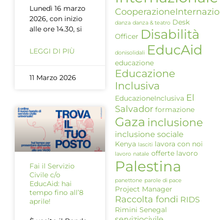
Lunedì 16 marzo
CooperazioneInternazio
2026, con inizio
Desk
danza
danza & teatro
alle ore 14.30, si
Disabilità
Officer
EducAid
LEGGI DI PIÙ
donisolidali
educazione
Educazione
11 Marzo 2026
Inclusiva
El
EducazioneInclusiva
Salvador
formazione
Gaza
inclusione
inclusione sociale
Kenya
lavora con noi
lasciti
offerte lavoro
lavoro
natale
Palestina
Fai il Servizio
Civile c/o
panettone
parole di pace
EducAid: hai
Project Manager
tempo fino all’8
Raccolta fondi
RIDS
aprile!
Rimini
Senegal
serviziocivile