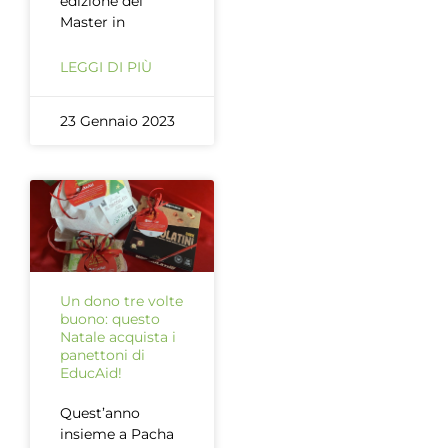
edizione del
Master in
LEGGI DI PIÙ
23 Gennaio 2023
Un dono tre volte
buono: questo
Natale acquista i
panettoni di
EducAid!
Quest’anno
insieme a Pacha