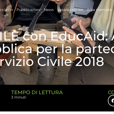
acciamo
Pubblicazioni
News
Lavora con noi
Area riservata
LE con EducAid: 
blica per la parte
rvizio Civile 2018
TEMPO DI LETTURA
C
3 minuti