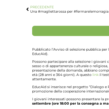
PRECEDENTE
Una #magliettarossa per #fermarelemorragia
Pubblicato l’Avviso di selezione pubblica per l
EducAid).
Possono partecipare alla selezione i giovani ci
sesso o di appartenenza culturale o religiosa, 
presentazione della domanda, abbiano compiu
età (28 anni e 364 giorni). A questo
link
il tes
attentamente.
EducAid si inserisce nel progetto “Dialogo e P
promozione della cooperazione internazionale,
I giovani interessati possono presentare la p
settembre (ore 18:00 per la consegna a ma