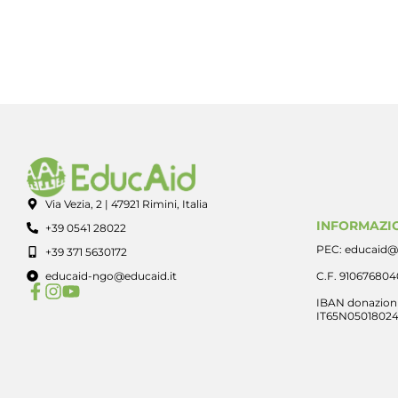
Via Vezia, 2 | 47921 Rimini, Italia
INFORMAZIO
+39 0541 28022
PEC: educaid@
+39 371 5630172
educaid-ngo@educaid.it
C.F. 91067680
IBAN donazioni
IT65N0501802