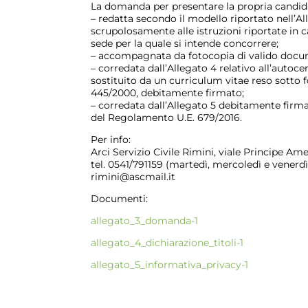
La domanda per presentare la propria candidat
– redatta secondo il modello riportato nell’A
scrupolosamente alle istruzioni riportate in c
sede per la quale si intende concorrere;
– accompagnata da fotocopia di valido docum
– corredata dall’Allegato 4 relativo all’autocer
sostituito da un curriculum vitae reso sotto f
445/2000, debitamente firmato;
– corredata dall’Allegato 5 debitamente firmat
del Regolamento U.E. 679/2016.
Per info:
Arci Servizio Civile Rimini, viale Principe Amed
tel. 0541/791159 (martedì, mercoledì e venerdì d
rimini@ascmail.it
Documenti:
allegato_3_domanda-1
allegato_4_dichiarazione_titoli-1
allegato_5_informativa_privacy-1