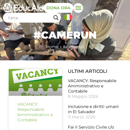
DONA ORA
#CAMERUN
Home
»
#camerun
ULTIMI ARTICOLI
VACANCY: Responsabile
Amministrativo e
Contabile
8 Maggio 2026
VACANCY:
Inclusione e diritti umani
Responsabile
in El Salvador
Amministrativo e
11 Marzo 2026
Contabile
Fai il Servizio Civile c/o