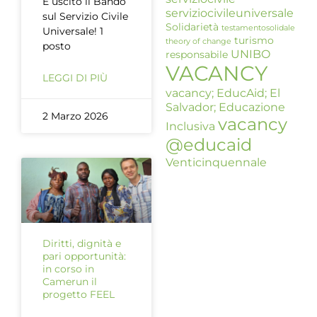
È uscito il Bando
serviziocivileuniversale
sul Servizio Civile
Solidarietà
testamentosolidale
Universale! 1
turismo
theory of change
posto
UNIBO
responsabile
VACANCY
LEGGI DI PIÙ
vacancy; EducAid; El
Salvador; Educazione
2 Marzo 2026
vacancy
Inclusiva
@educaid
Venticinquennale
Diritti, dignità e
pari opportunità:
in corso in
Camerun il
progetto FEEL