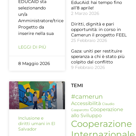
EDUCAID sta
EducAid: hai tempo fino
selezionando
all’8 aprile!
2 Marzo 2026
un/a
Amministratore/trice
Diritti, dignità e pari
Progetto da
opportunità: in corso in
inserire nella sua
Camerun il progetto FEEL
25 Febbraio 2026
LEGGI DI PIÙ
Gaza: uniti per restituire
speranza a chi è stato più
colpito dal conflitto
8 Maggio 2026
9 Febbraio 2026
TEMI
#camerun
Accessibilità
Claudio
Cooperazione
Gasparotto
allo Sviluppo
Inclusione e
Cooperazione
diritti umani in El
Salvador
Internazionale