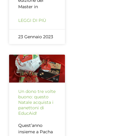
edizione del
Master in
LEGGI DI PIÙ
23 Gennaio 2023
Un dono tre volte
buono: questo
Natale acquista i
panettoni di
EducAid!
Quest’anno
insieme a Pacha