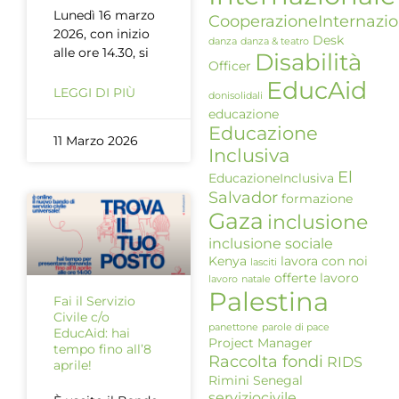
Lunedì 16 marzo
CooperazioneInternazio
2026, con inizio
Desk
danza
danza & teatro
alle ore 14.30, si
Disabilità
Officer
EducAid
LEGGI DI PIÙ
donisolidali
educazione
Educazione
11 Marzo 2026
Inclusiva
El
EducazioneInclusiva
Salvador
formazione
Gaza
inclusione
inclusione sociale
Kenya
lavora con noi
lasciti
offerte lavoro
lavoro
natale
Palestina
Fai il Servizio
Civile c/o
panettone
parole di pace
EducAid: hai
Project Manager
tempo fino all’8
Raccolta fondi
RIDS
aprile!
Rimini
Senegal
serviziocivile