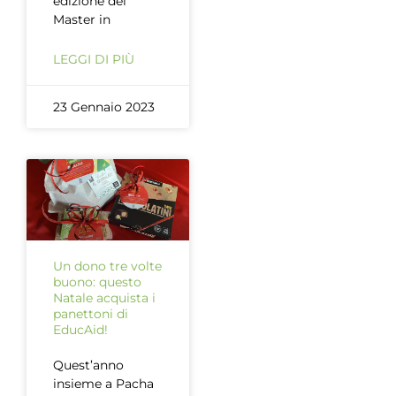
edizione del
Master in
LEGGI DI PIÙ
23 Gennaio 2023
Un dono tre volte
buono: questo
Natale acquista i
panettoni di
EducAid!
Quest’anno
insieme a Pacha