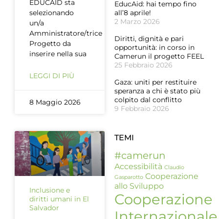
EDUCAID sta
EducAid: hai tempo fino
selezionando
all’8 aprile!
2 Marzo 2026
un/a
Amministratore/trice
Diritti, dignità e pari
Progetto da
opportunità: in corso in
inserire nella sua
Camerun il progetto FEEL
25 Febbraio 2026
LEGGI DI PIÙ
Gaza: uniti per restituire
speranza a chi è stato più
colpito dal conflitto
8 Maggio 2026
9 Febbraio 2026
TEMI
#camerun
Accessibilità
Claudio
Cooperazione
Gasparotto
allo Sviluppo
Inclusione e
Cooperazione
diritti umani in El
Salvador
Internazionale