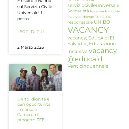
È uscito il Bando
serviziocivileuniversale
sul Servizio Civile
Solidarietà
testamentosolidale
Universale! 1
turismo
theory of change
posto
UNIBO
responsabile
VACANCY
LEGGI DI PIÙ
vacancy; EducAid; El
Salvador; Educazione
2 Marzo 2026
vacancy
Inclusiva
@educaid
Venticinquennale
Diritti, dignità e
pari opportunità:
in corso in
Camerun il
progetto FEEL