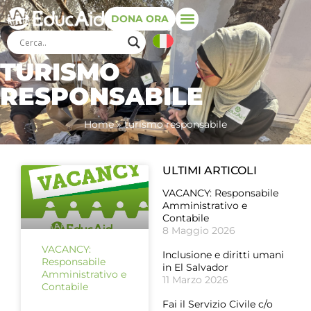
DONA ORA
TURISMO
RESPONSABILE
Home
»
turismo responsabile
ULTIMI ARTICOLI
VACANCY: Responsabile
Amministrativo e
Contabile
8 Maggio 2026
VACANCY:
Inclusione e diritti umani
Responsabile
in El Salvador
Amministrativo e
11 Marzo 2026
Contabile
Fai il Servizio Civile c/o