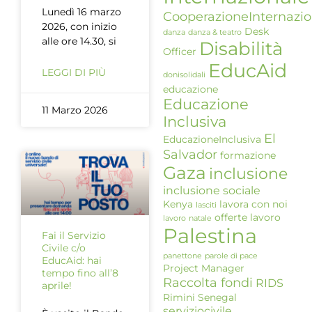
Lunedì 16 marzo
CooperazioneInternazio
2026, con inizio
Desk
danza
danza & teatro
alle ore 14.30, si
Disabilità
Officer
EducAid
LEGGI DI PIÙ
donisolidali
educazione
Educazione
11 Marzo 2026
Inclusiva
El
EducazioneInclusiva
Salvador
formazione
Gaza
inclusione
inclusione sociale
Kenya
lavora con noi
lasciti
offerte lavoro
lavoro
natale
Palestina
Fai il Servizio
Civile c/o
panettone
parole di pace
EducAid: hai
Project Manager
tempo fino all’8
Raccolta fondi
RIDS
aprile!
Rimini
Senegal
serviziocivile