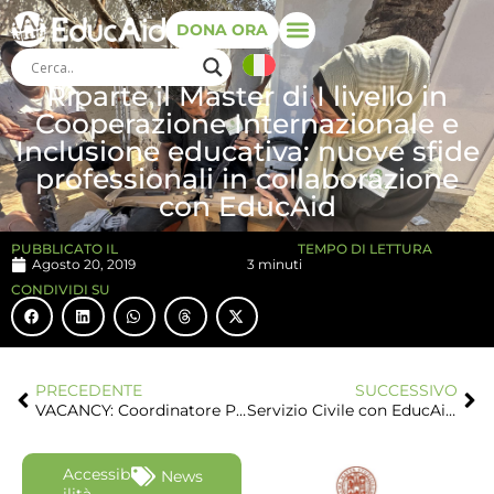
DONA ORA
Riparte il Master di I livello in
Cooperazione Internazionale e
Inclusione educativa: nuove sfide
professionali in collaborazione
con EducAid
PUBBLICATO IL
TEMPO DI LETTURA
Agosto 20, 2019
3 minuti
CONDIVIDI SU
PRECEDENTE
SUCCESSIVO
VACANCY: Coordinatore Progetto Emergenza in ambito psico-sociale nella Striscia di Gaza
Servizio Civile con EducAid: avviso di selezione pubblica per la partecipazione ai progetti di Servizio Civile Universale 2019
Accessib
News