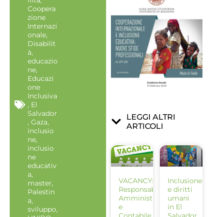
ilità
,
Coopera
zione
Internazi
onale
,
Disabilit
à
,
educazio
ne
,
Educazi
one
Inclusiva
,
El
Salvador
LEGGI ALTRI
,
Gaza
,
ARTICOLI
inclusio
ne
,
inclusio
ne
educativ
a
,
VACANCY:
Inclusione
master
,
Responsabile
e diritti
Palestin
Amministrativo
umani
a
,
e
in El
sviluppo
,
Contabile
Salvador