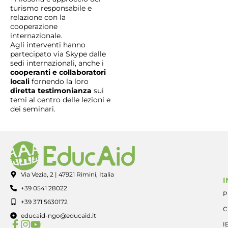
turismo responsabile e
relazione con la
cooperazione
internazionale.
Agli interventi hanno
partecipato via Skype dalle
sedi internazionali, anche i
cooperanti e collaboratori
locali
fornendo la loro
diretta testimonianza
sui
temi al centro delle lezioni e
dei seminari.
Via Vezia, 2 | 47921 Rimini, Italia
I
+39 0541 28022
P
+39 371 5630172
C
educaid-ngo@educaid.it
I