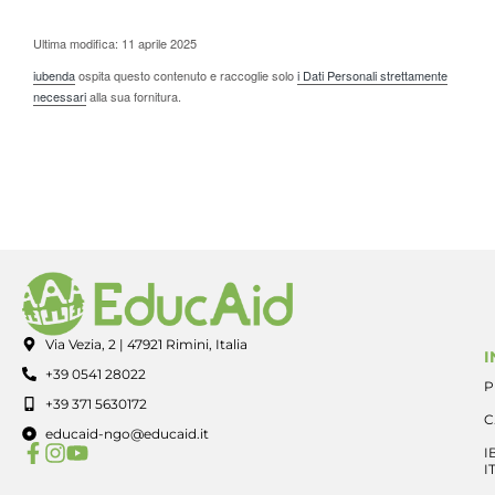
Ultima modifica: 11 aprile 2025
iubenda
ospita questo contenuto e raccoglie solo
i Dati Personali strettamente
necessari
alla sua fornitura.
Via Vezia, 2 | 47921 Rimini, Italia
I
+39 0541 28022
P
+39 371 5630172
C
educaid-ngo@educaid.it
I
I