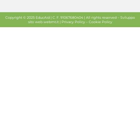
Copyright © 2025 EducAid | C. F. 91067680404 | All rights reserved –
Sviluppo
sito web
webmt.it |
Privacy Policy
–
Cookie Policy