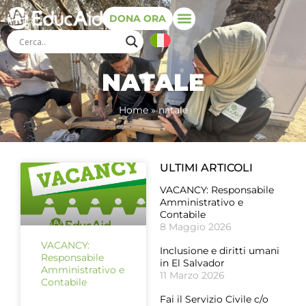
DONA ORA
NATALE
Home
»
natale
ULTIMI ARTICOLI
VACANCY: Responsabile
Amministrativo e
Contabile
8 Maggio 2026
VACANCY:
Inclusione e diritti umani
Responsabile
in El Salvador
Amministrativo e
11 Marzo 2026
Contabile
Fai il Servizio Civile c/o