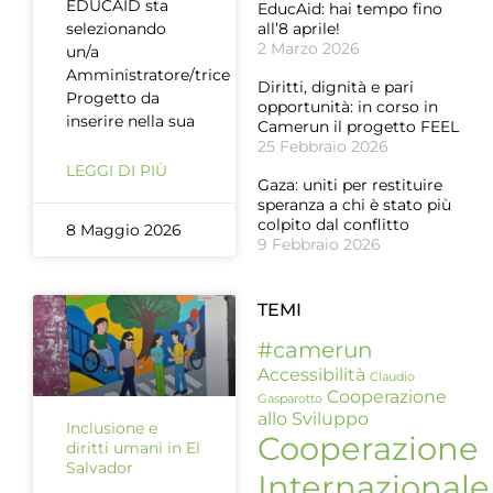
EDUCAID sta
EducAid: hai tempo fino
selezionando
all’8 aprile!
2 Marzo 2026
un/a
Amministratore/trice
Diritti, dignità e pari
Progetto da
opportunità: in corso in
inserire nella sua
Camerun il progetto FEEL
25 Febbraio 2026
LEGGI DI PIÙ
Gaza: uniti per restituire
speranza a chi è stato più
colpito dal conflitto
8 Maggio 2026
9 Febbraio 2026
TEMI
#camerun
Accessibilità
Claudio
Cooperazione
Gasparotto
allo Sviluppo
Inclusione e
Cooperazione
diritti umani in El
Salvador
Internazionale