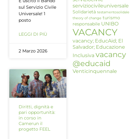
È uscito il Bando
serviziocivileuniversale
sul Servizio Civile
Solidarietà
testamentosolidale
Universale! 1
turismo
theory of change
posto
UNIBO
responsabile
VACANCY
LEGGI DI PIÙ
vacancy; EducAid; El
Salvador; Educazione
2 Marzo 2026
vacancy
Inclusiva
@educaid
Venticinquennale
Diritti, dignità e
pari opportunità:
in corso in
Camerun il
progetto FEEL