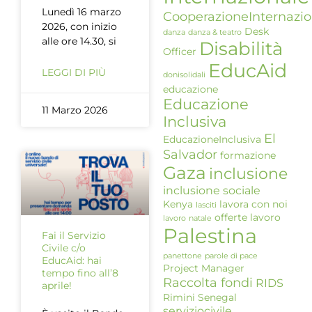
Lunedì 16 marzo
CooperazioneInternazio
2026, con inizio
Desk
danza
danza & teatro
alle ore 14.30, si
Disabilità
Officer
EducAid
LEGGI DI PIÙ
donisolidali
educazione
Educazione
11 Marzo 2026
Inclusiva
El
EducazioneInclusiva
Salvador
formazione
Gaza
inclusione
inclusione sociale
Kenya
lavora con noi
lasciti
offerte lavoro
lavoro
natale
Palestina
Fai il Servizio
Civile c/o
panettone
parole di pace
EducAid: hai
Project Manager
tempo fino all’8
Raccolta fondi
RIDS
aprile!
Rimini
Senegal
serviziocivile