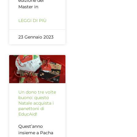
edizione del
Master in
LEGGI DI PIÙ
23 Gennaio 2023
Un dono tre volte
buono: questo
Natale acquista i
panettoni di
EducAid!
Quest’anno
insieme a Pacha