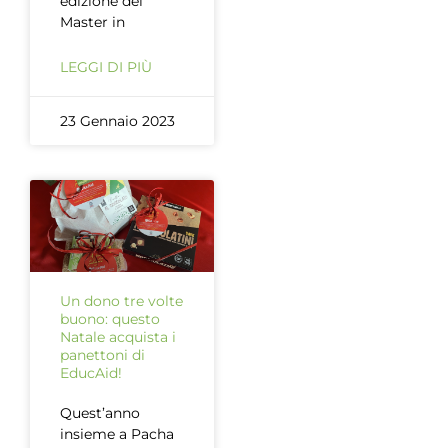
edizione del
Master in
LEGGI DI PIÙ
23 Gennaio 2023
Un dono tre volte
buono: questo
Natale acquista i
panettoni di
EducAid!
Quest’anno
insieme a Pacha