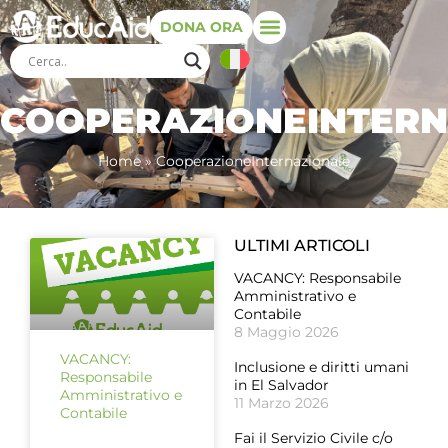
DONA ORA
COOPERAZIONEINTERN
Home
»
CooperazioneInternazionale
ULTIMI ARTICOLI
VACANCY: Responsabile
Amministrativo e
Contabile
8 Maggio 2026
VACANCY:
Inclusione e diritti umani
Responsabile
in El Salvador
Amministrativo e
11 Marzo 2026
Contabile
Fai il Servizio Civile c/o