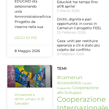
EDUCAID sta
EducAid: hai tempo fino
selezionando
all’8 aprile!
2 Marzo 2026
un/a
Amministratore/trice
Diritti, dignità e pari
Progetto da
opportunità: in corso in
inserire nella sua
Camerun il progetto FEEL
25 Febbraio 2026
LEGGI DI PIÙ
Gaza: uniti per restituire
speranza a chi è stato più
colpito dal conflitto
8 Maggio 2026
9 Febbraio 2026
TEMI
#camerun
Accessibilità
Claudio
Cooperazione
Gasparotto
allo Sviluppo
Inclusione e
Cooperazione
diritti umani in El
Salvador
Internazionale