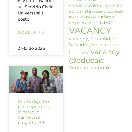
È uscito il Bando
serviziocivileuniversale
sul Servizio Civile
Solidarietà
testamentosolidale
Universale! 1
turismo
theory of change
posto
UNIBO
responsabile
VACANCY
LEGGI DI PIÙ
vacancy; EducAid; El
Salvador; Educazione
2 Marzo 2026
vacancy
Inclusiva
@educaid
Venticinquennale
Diritti, dignità e
pari opportunità:
in corso in
Camerun il
progetto FEEL