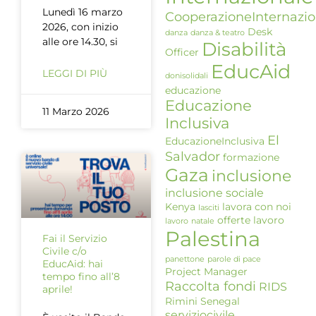
Lunedì 16 marzo
CooperazioneInternazio
2026, con inizio
Desk
danza
danza & teatro
alle ore 14.30, si
Disabilità
Officer
EducAid
LEGGI DI PIÙ
donisolidali
educazione
Educazione
11 Marzo 2026
Inclusiva
El
EducazioneInclusiva
Salvador
formazione
Gaza
inclusione
inclusione sociale
Kenya
lavora con noi
lasciti
offerte lavoro
lavoro
natale
Palestina
Fai il Servizio
Civile c/o
panettone
parole di pace
EducAid: hai
Project Manager
tempo fino all’8
Raccolta fondi
RIDS
aprile!
Rimini
Senegal
serviziocivile