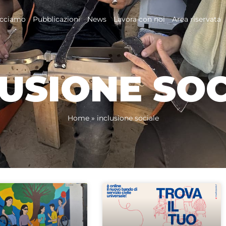
acciamo
Pubblicazioni
News
Lavora con noi
Area riservata
USIONE SO
Home
»
inclusione sociale