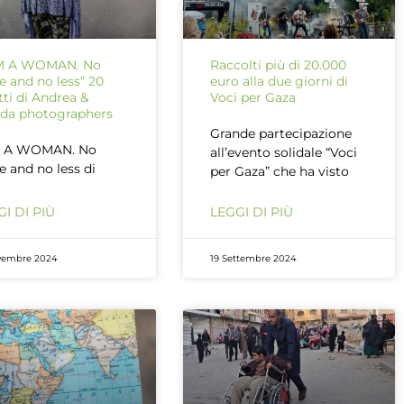
AM A WOMAN. No
Raccolti più di 20.000
 and no less” 20
euro alla due giorni di
atti di Andrea &
Voci per Gaza
da photographers
Grande partecipazione
M A WOMAN. No
all’evento solidale “Voci
 and no less di
per Gaza” che ha visto
I DI PIÙ
LEGGI DI PIÙ
vembre 2024
19 Settembre 2024