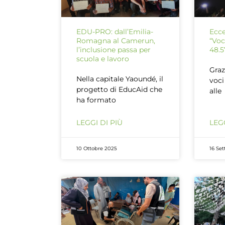
EDU-PRO: dall’Emilia-
Ecce
Romagna al Camerun,
“Voc
l’inclusione passa per
48.5
scuola e lavoro
Graz
Nella capitale Yaoundé, il
voci
progetto di EducAid che
alle
ha formato
LEGGI DI PIÙ
LEGG
10 Ottobre 2025
16 Se