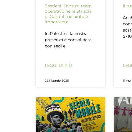
Sostieni il nostro team
Il t
operativo nella Striscia
di Gaza: il tuo aiuto è
Anch
importante!
cont
sost
In Palestina la nostra
5×10
presenza è consolidata,
con sedi e
LEGGI DI PIÙ
LEGG
22 Maggio 2025
11 Apr