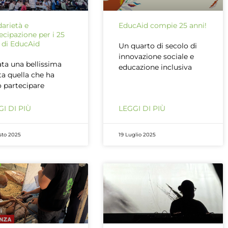
darietà e
EducAid compie 25 anni!
ecipazione per i 25
 di EducAid
Un quarto di secolo di
innovazione sociale e
ata una bellissima
educazione inclusiva
ta quella che ha
o partecipare
I DI PIÙ
LEGGI DI PIÙ
sto 2025
19 Luglio 2025