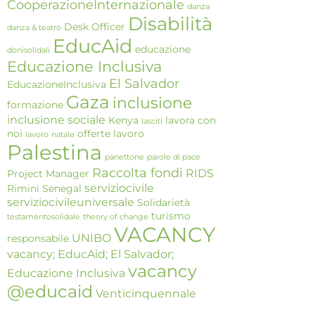
CooperazioneInternazionale
danza
Disabilità
Desk Officer
danza & teatro
EducAid
educazione
donisolidali
Educazione Inclusiva
El Salvador
EducazioneInclusiva
Gaza
inclusione
formazione
inclusione sociale
Kenya
lavora con
lasciti
noi
offerte lavoro
lavoro
natale
Palestina
panettone
parole di pace
Raccolta fondi
RIDS
Project Manager
serviziocivile
Rimini
Senegal
serviziocivileuniversale
Solidarietà
turismo
testamentosolidale
theory of change
VACANCY
UNIBO
responsabile
vacancy; EducAid; El Salvador;
vacancy
Educazione Inclusiva
@educaid
Venticinquennale