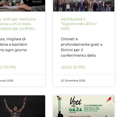
: uniti per restituire
Ad EducAid il
anza a chi è stato
“Sigismondo d’Oro”
colpito dal conflitto
2025
za, migliaia di
Onorati e
bine e bambini
profondamente grati a
no ogni giorno
Rimini per il
conferimento della
I DI PIÙ
LEGGI DI PIÙ
braio 2026
22 Dicembre 2025