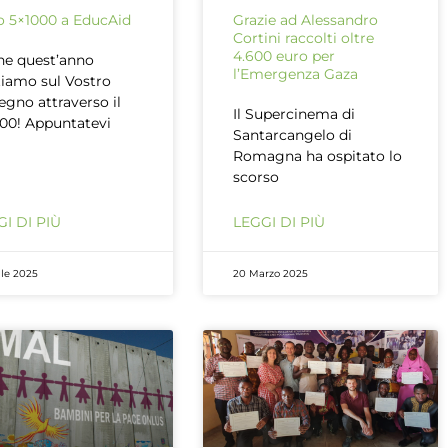
uo 5×1000 a EducAid
Grazie ad Alessandro
Cortini raccolti oltre
4.600 euro per
e quest’anno
l’Emergenza Gaza
iamo sul Vostro
egno attraverso il
Il Supercinema di
00! Appuntatevi
Santarcangelo di
Romagna ha ospitato lo
scorso
I DI PIÙ
LEGGI DI PIÙ
ile 2025
20 Marzo 2025