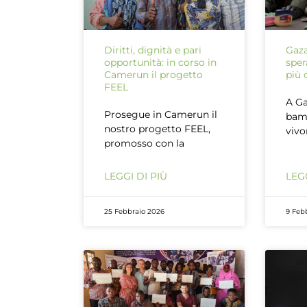
Diritti, dignità e pari
Gaza
opportunità: in corso in
sper
Camerun il progetto
più 
FEEL
A Ga
Prosegue in Camerun il
bam
nostro progetto FEEL,
vivo
promosso con la
LEGGI DI PIÙ
LEGG
25 Febbraio 2026
9 Feb