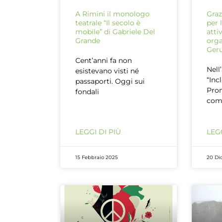
A Rimini il monologo
Graz
teatrale “Il secolo è
per 
mobile” di Gabriele Del
atti
Grande
orga
Ger
Cent’anni fa non
Nell
esistevano visti né
“Inc
passaporti. Oggi sui
Prom
fondali
com
LEGGI DI PIÙ
LEGG
15 Febbraio 2025
20 Di