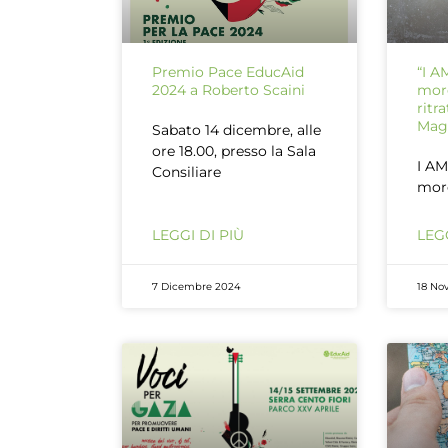
Premio Pace EducAid
“I 
2024 a Roberto Scaini
more
ritr
Mag
Sabato 14 dicembre, alle
ore 18.00, presso la Sala
I A
Consiliare
more
LEGGI DI PIÙ
LEGG
7 Dicembre 2024
18 No