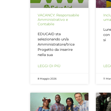
VACANCY: Responsabile
Incl
Amministrativo e
uman
Contabile
Lune
EDUCAID sta
con 
selezionando un/a
si
Amministratore/trice
Progetto da inserire
nella sua
LEGGI DI PIÙ
LEGG
8 Maggio 2026
11 Ma