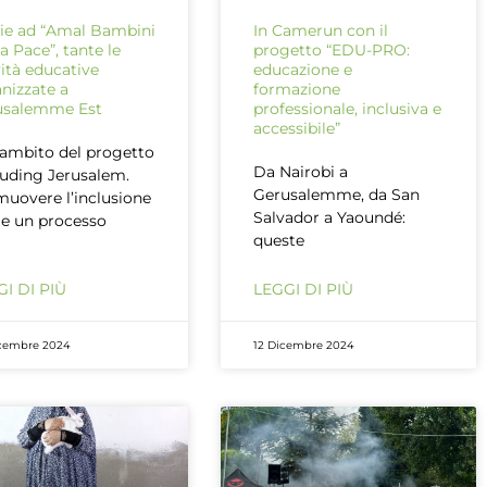
ie ad “Amal Bambini
In Camerun con il
la Pace”, tante le
progetto “EDU-PRO:
vità educative
educazione e
nizzate a
formazione
usalemme Est
professionale, inclusiva e
accessibile”
’ambito del progetto
Da Nairobi a
luding Jerusalem.
Gerusalemme, da San
uovere l’inclusione
Salvador a Yaoundé:
e un processo
queste
I DI PIÙ
LEGGI DI PIÙ
cembre 2024
12 Dicembre 2024