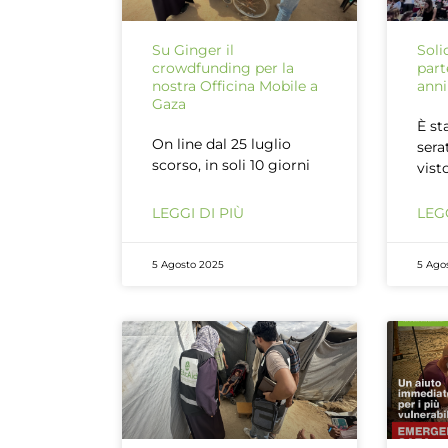
Su Ginger il
Soli
crowdfunding per la
part
nostra Officina Mobile a
anni
Gaza
È st
On line dal 25 luglio
sera
scorso, in soli 10 giorni
vist
LEGGI DI PIÙ
LEGG
5 Agosto 2025
5 Ago