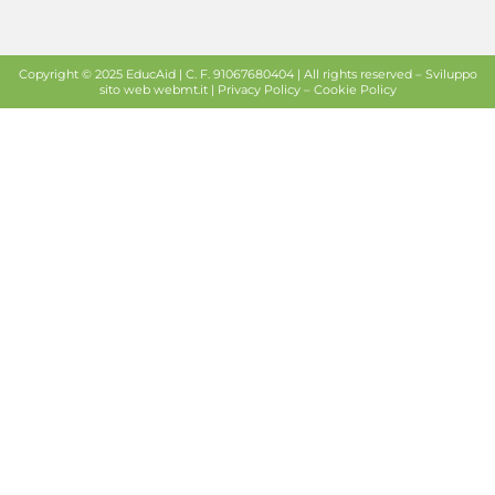
Copyright © 2025 EducAid | C. F. 91067680404 | All rights reserved –
Sviluppo
sito web
webmt.it |
Privacy Policy
–
Cookie Policy