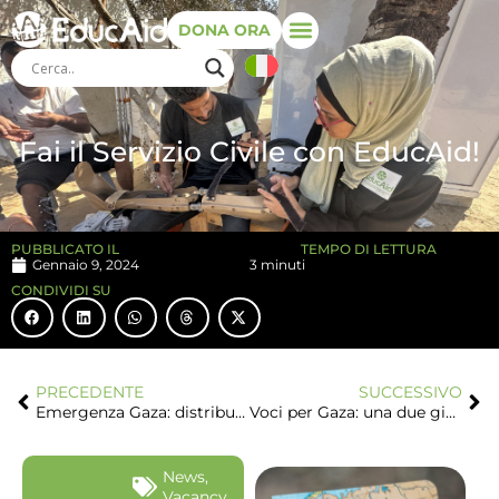
DONA ORA
Fai il Servizio Civile con EducAid!
PUBBLICATO IL
TEMPO DI LETTURA
Gennaio 9, 2024
3 minuti
CONDIVIDI SU
PRECEDENTE
SUCCESSIVO
Emergenza Gaza: distribuiti 8.000 euro per beni di prima necessità
Voci per Gaza: una due giorni al parco all’insegna della solidarietà
News
,
Vacancy