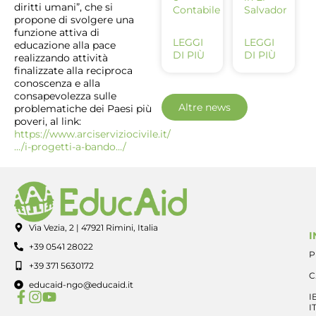
diritti umani”, che si
Contabile
Salvador
propone di svolgere una
funzione attiva di
LEGGI
LEGGI
educazione alla pace
DI PIÙ
DI PIÙ
realizzando attività
finalizzate alla reciproca
conoscenza e alla
consapevolezza sulle
Altre news
problematiche dei Paesi più
poveri, al link:
https://www.arciserviziocivile.it/
…/i-progetti-a-bando…/
Via Vezia, 2 | 47921 Rimini, Italia
I
+39 0541 28022
P
+39 371 5630172
C
educaid-ngo@educaid.it
I
I