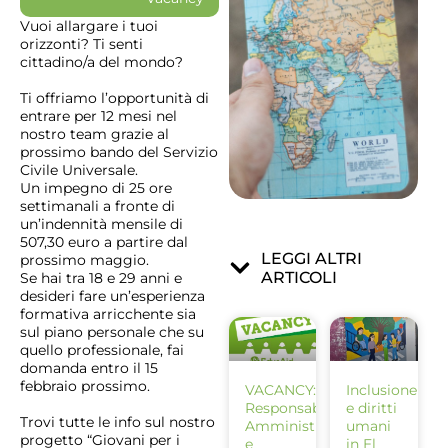
Vuoi allargare i tuoi
orizzonti? Ti senti
cittadino/a del mondo?
Ti offriamo l’opportunità di
entrare per 12 mesi nel
nostro team grazie al
prossimo bando del Servizio
Civile Universale.
Un impegno di 25 ore
settimanali a fronte di
un’indennità mensile di
507,30 euro a partire dal
LEGGI ALTRI
prossimo maggio.
ARTICOLI
Se hai tra 18 e 29 anni e
desideri fare un’esperienza
formativa arricchente sia
sul piano personale che su
quello professionale, fai
domanda entro il 15
febbraio prossimo.
VACANCY:
Inclusione
Responsabile
e diritti
Trovi tutte le info sul nostro
Amministrativo
umani
progetto “Giovani per i
e
in El