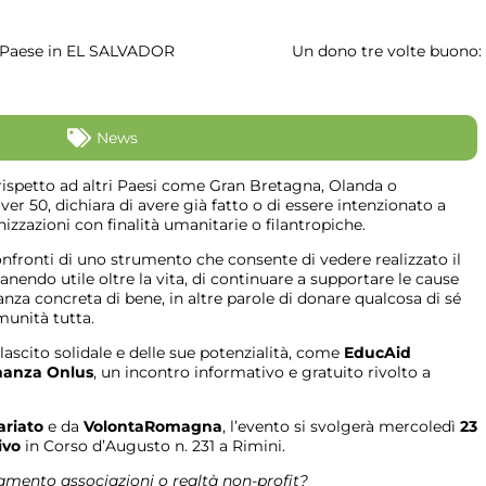
 Paese in EL SALVADOR
Un dono tre volte buono: 
News
 rispetto ad altri Paesi come Gran Bretagna, Olanda o
over 50, dichiara di avere già fatto o di essere intenzionato a
izzazioni con finalità umanitarie o filantropiche.
fronti di uno strumento che consente di vedere realizzato il
anendo utile oltre la vita, di continuare a supportare le cause
nza concreta di bene, in altre parole di donare qualcosa di sé
munità tutta.
lascito solidale e delle sue potenzialità, come
EducAid
nanza Onlus
, un incontro informativo e gratuito rivolto a
ariato
e da
VolontaRomagna
, l’evento si svolgerà mercoledì
23
ivo
in Corso d’Augusto n. 231 a Rimini.
amento associazioni o realtà non-profit?