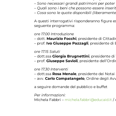
– Sono necessari grandi patrimoni per poter
– Quali sono i beni che possono essere inseriti
– Cosa sono le quote disponibili (liberamente 
A questi interrogativi risponderanno figure es
seguente programma:
ore 17.00 Introduzione
– dott.
Maurizio Focchi
, presidente di Cittad
– prof.
Ivo Giuseppe Pazzagli
, presidente di
ore 17.15 Saluti
– dott.ssa
Giorgia Brugnettini
, presidente 
– prof.
Giuseppe Savioli
, presidente dell’Ord
ore 17.30 Interventi
– dott.ssa
Rosa Menale
, presidente dei Notai 
– avv.
Carlo Compatangelo
, Ordine degli Av
a seguire domande del pubblico e buffet
Per informazioni:
Michela Fabbri –
michela.fabbri@educaid.it
/ 