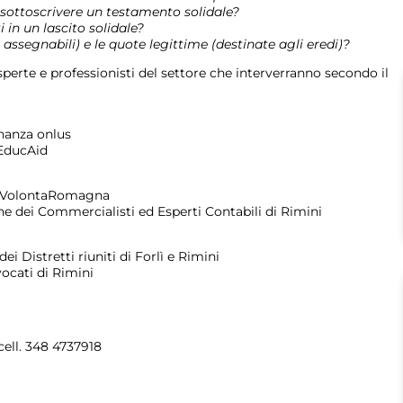
 sottoscrivere un testamento solidale?
 in un lascito solidale?
assegnabili) e le quote legittime (destinate agli eredi)?
perte e professionisti del settore che interverranno secondo il
inanza onlus
 EducAid
di VolontaRomagna
ine dei Commercialisti ed Esperti Contabili di Rimini
dei Distretti riuniti di Forlì e Rimini
vocati di Rimini
cell. 348 4737918