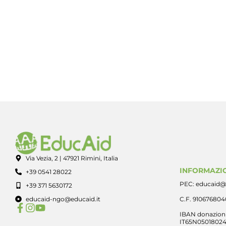
Via Vezia, 2 | 47921 Rimini, Italia
INFORMAZIO
+39 0541 28022
PEC: educaid@
+39 371 5630172
educaid-ngo@educaid.it
C.F. 91067680
IBAN donazioni
IT65N0501802