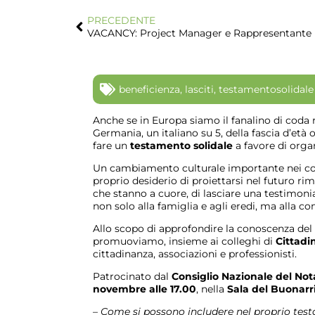
PRECEDENTE
VACANCY: Project Manager e Rappresentante
beneficienza
,
lasciti
,
testamentosolidale
Anche se in Europa siamo il fanalino di coda
Germania, un italiano su 5, della fascia d’età 
fare un
testamento solidale
a favore di organ
Un cambiamento culturale importante nei con
proprio desiderio di proiettarsi nel futuro rim
che stanno a cuore, di lasciare una testimonia
non solo alla famiglia e agli eredi, ma alla co
Allo scopo di approfondire la conoscenza del 
promuoviamo, insieme ai colleghi di
Cittadi
cittadinanza, associazioni e professionisti.
Patrocinato dal
Consiglio Nazionale del Not
novembre alle 17.00
, nella
Sala del Buonarr
– Come si possono includere nel proprio test