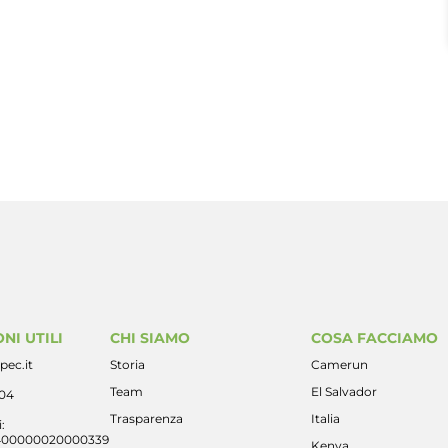
NI UTILI
CHI SIAMO
COSA FACCIAMO
pec.it
Storia
Camerun
Team
El Salvador
404
Trasparenza
Italia
:
400000020000339
Kenya