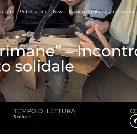
acciamo
Pubblicazioni
News
Lavora con noi
Area riservata
e rimane” – Incont
o solidale
TEMPO DI LETTURA
C
3 minuti