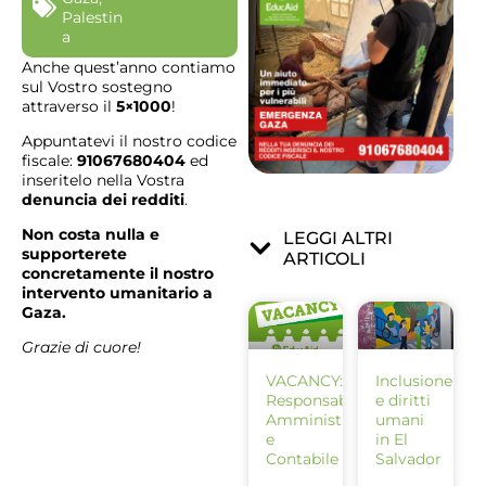
Palestin
a
Anche quest’anno contiamo
sul Vostro sostegno
attraverso il
5×1000
!
Appuntatevi il nostro codice
fiscale:
91067680404
ed
inseritelo nella Vostra
denuncia dei redditi
.
Non costa nulla e
LEGGI ALTRI
supporterete
ARTICOLI
concretamente il nostro
intervento umanitario a
Gaza.
Grazie di cuore!
VACANCY:
Inclusione
Responsabile
e diritti
Amministrativo
umani
e
in El
Contabile
Salvador