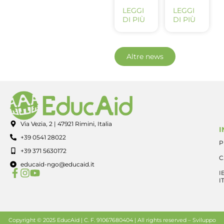
LEGGI
LEGGI
DI PIÙ
DI PIÙ
Altre news
Via Vezia, 2 | 47921 Rimini, Italia
I
+39 0541 28022
P
+39 371 5630172
C
educaid-ngo@educaid.it
I
I
Copyright © 2025 EducAid | C. F. 91067680404 | All rights reserved –
Sviluppo