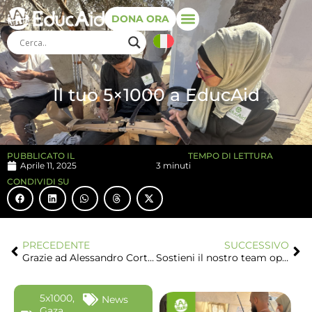
DONA ORA
Il tuo 5×1000 a EducAid
PUBBLICATO IL
TEMPO DI LETTURA
Aprile 11, 2025
3 minuti
CONDIVIDI SU
PRECEDENTE
SUCCESSIVO
Grazie ad Alessandro Cortini raccolti oltre 4.600 euro per l’Emergenza Gaza
Sostieni il nostro team operativo nella Striscia di Gaza: il tuo aiuto è importante!
5x1000
,
News
Gaza
,