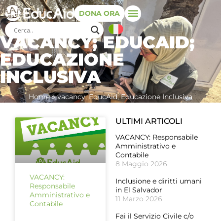
DONA ORA
VACANCY; EDUCAID;
EDUCAZIONE
INCLUSIVA
Home
»
vacancy; EducAid; Educazione Inclusiva
ULTIMI ARTICOLI
VACANCY: Responsabile
Amministrativo e
Contabile
8 Maggio 2026
VACANCY:
Inclusione e diritti umani
Responsabile
in El Salvador
Amministrativo e
11 Marzo 2026
Contabile
Fai il Servizio Civile c/o