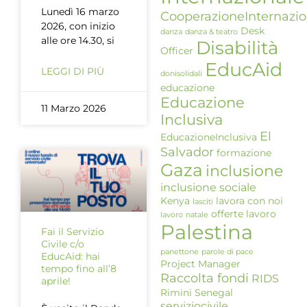
Lunedì 16 marzo
CooperazioneInternazio
2026, con inizio
Desk
danza
danza & teatro
alle ore 14.30, si
Disabilità
Officer
EducAid
LEGGI DI PIÙ
donisolidali
educazione
Educazione
11 Marzo 2026
Inclusiva
El
EducazioneInclusiva
Salvador
formazione
Gaza
inclusione
inclusione sociale
Kenya
lavora con noi
lasciti
offerte lavoro
lavoro
natale
Palestina
Fai il Servizio
Civile c/o
panettone
parole di pace
EducAid: hai
Project Manager
tempo fino all’8
Raccolta fondi
RIDS
aprile!
Rimini
Senegal
serviziocivile