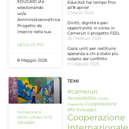
EDUCAID sta
EducAid: hai tempo fino
selezionando
all’8 aprile!
2 Marzo 2026
un/a
Amministratore/trice
Diritti, dignità e pari
Progetto da
opportunità: in corso in
inserire nella sua
Camerun il progetto FEEL
25 Febbraio 2026
LEGGI DI PIÙ
Gaza: uniti per restituire
speranza a chi è stato più
colpito dal conflitto
8 Maggio 2026
9 Febbraio 2026
TEMI
#camerun
Accessibilità
Claudio
Cooperazione
Gasparotto
allo Sviluppo
Inclusione e
Cooperazione
diritti umani in El
Salvador
Internazionale