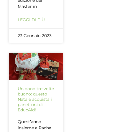
edizione del
Master in
LEGGI DI PIÙ
23 Gennaio 2023
Un dono tre volte
buono: questo
Natale acquista i
panettoni di
EducAid!
Quest’anno
insieme a Pacha