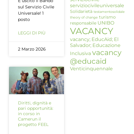
È uscito il Bando
serviziocivileuniversale
sul Servizio Civile
Solidarietà
testamentosolidale
Universale! 1
turismo
theory of change
posto
UNIBO
responsabile
VACANCY
LEGGI DI PIÙ
vacancy; EducAid; El
Salvador; Educazione
2 Marzo 2026
vacancy
Inclusiva
@educaid
Venticinquennale
Diritti, dignità e
pari opportunità:
in corso in
Camerun il
progetto FEEL