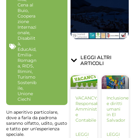
Cena al
Buio
,
Coopera
zione
Internazi
onale
,
Disabilit
à
,
EducAid
,
Emilia-
LEGGI ALTRI
Romagn
ARTICOLI
a
,
RIDS
,
Rimini
,
Turismo
Sostenib
ile
,
Unione
VACANCY:
Inclusione
Ciechi
Responsabile
e diritti
Amministrativo
umani
Un aperitivo particolare,
e
in El
dove a farla da padrona
Contabile
Salvador
saranno olfatto, udito, gusto
e tatto per un’esperienza
speciale.
LEGGI
LEGGI