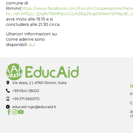
comune di
Rimini(
https://www.facebook.com/Forum.Cooperazione.Pace.
hc_ref=ARQU_Qhj8V7AMPpvGUyAZBa25upOMAxYSPlbydC_ds
avrà inizio alle 19.15 e si
concluderà alle 21.30 circa.
Ulteriori informazioni su
come aderire sono
disponibili
qui.
Via Vezia, 2 | 47921 Rimini, Italia
I
+39 0541 28022
P
+39 371 5630172
C
educaid-ngo@educaid.it
I
I