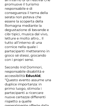
all’interno di un festival che
promuove il turismo
responsabile e di
conseguenza il tema della
serata non poteva che
essere la scoperta della
Romagna mediante la
degustazione di bevande e
cibi tipici, musica dal vivo,
letture e molto altro… Il
tutto all’interno di una
cornice nella quale i
partecipanti metteranno in
gioco sé stessi, giocando
con i propri sensi.
Secondo Irid Domnori,
responsabile disabilità e
accessibilità
EducAid
,
“Questo evento assume una
duplice importanza: in
primo luogo, stimola i
partecipanti a ricercare
nuove certezze differenti
rispetto a quelle
generalmente offerte dalla