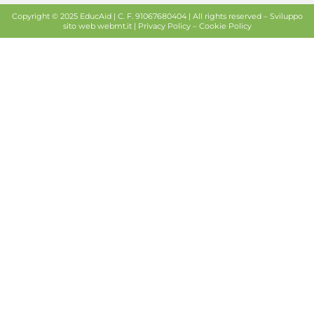
Copyright © 2025 EducAid | C. F. 91067680404 | All rights reserved –
Sviluppo
sito web
webmt.it |
Privacy Policy
–
Cookie Policy