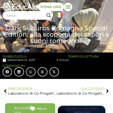
DONA ORA
Dark Suburbs Romagna Special
Edition: alla scoperta dei sapori e
suoni romagnoli
PUBBLICATO IL
TEMPO DI LETTURA
Settembre 14, 2017
3 minuti
CONDIVIDI SU
PRECEDENTE
SUCCESSIVO
Laboratorio di Co-Progettazione SENEGAL 23 Settembre 2017 10:30-18:30 Rimini-Via Vezia, 2 Palestra del Centro Educativo Italo Svizzero (C.E.I.S.)
Laboratorio di Co-Progettazione sul SENEGAL (It.a.cà)
Accessib
News
ilità
,