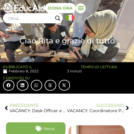
DONA ORA
Ciao Rita e grazie di tutto
PUBBLICATO IL
TEMPO DI LETTURA
Febbraio 8, 2022
3 minuti
CONDIVIDI SU
PRECEDENTE
SUCCESSIVO
VACANCY: Desk Officer e Responsabile Programmi
VACANCY: Coordinatore Progetto Emergenza nella Striscia di Gaza
News