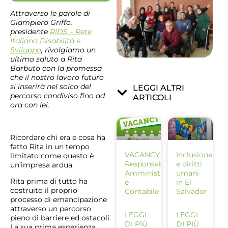
Attraverso le parole di
Giampiero Griffo,
presidente
RIDS – Rete
Italiana Disabilità e
Sviluppo
, rivolgiamo un
ultimo saluto a Rita
Barbuto con la promessa
che il nostro lavoro futuro
si inserirà nel solco del
LEGGI ALTRI
percorso condiviso fino ad
ARTICOLI
ora con lei.
Ricordare chi era e cosa ha
fatto Rita in un tempo
VACANCY:
Inclusione
limitato come questo è
Responsabile
e diritti
un’impresa ardua.
Amministrativo
umani
Rita prima di tutto ha
e
in El
costruito il proprio
Contabile
Salvador
processo di emancipazione
attraverso un percorso
LEGGI
LEGGI
pieno di barriere ed ostacoli.
DI PIÙ
DI PIÙ
La sua prima esperienza