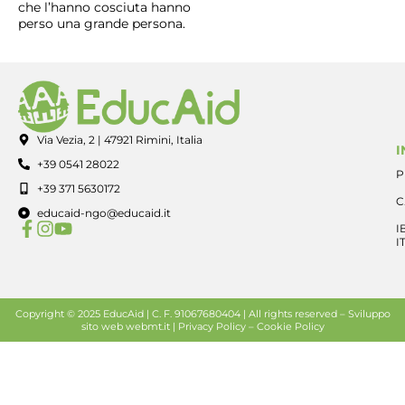
che l’hanno cosciuta hanno
perso una grande persona.
Via Vezia, 2 | 47921 Rimini, Italia
I
+39 0541 28022
P
+39 371 5630172
C
educaid-ngo@educaid.it
I
I
Copyright © 2025 EducAid | C. F. 91067680404 | All rights reserved –
Sviluppo
sito web
webmt.it |
Privacy Policy
–
Cookie Policy