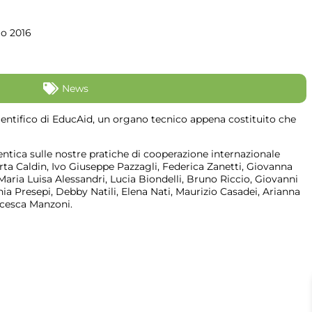
io 2016
News
ientifico di EducAid, un organo tecnico appena costituito che
ntica sulle nostre pratiche di cooperazione internazionale
rta Caldin, Ivo Giuseppe Pazzagli, Federica Zanetti, Giovanna
ria Luisa Alessandri, Lucia Biondelli, Bruno Riccio, Giovanni
ia Presepi, Debby Natili, Elena Nati, Maurizio Casadei, Arianna
ancesca Manzoni.