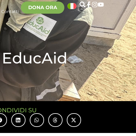
DONA ORA
Contatti
i EducAid
ONDIVIDI SU