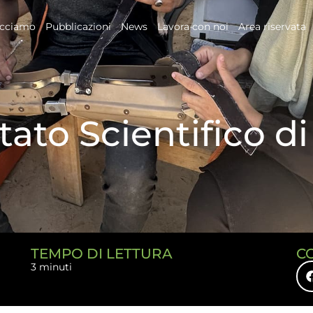
acciamo
Pubblicazioni
News
Lavora con noi
Area riservata
tato Scientifico d
TEMPO DI LETTURA
C
3 minuti