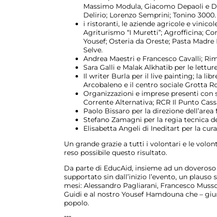
Massimo Modula, Giacomo Depaoli e Dan
Delirio; Lorenzo Semprini; Tonino 3000.
i ristoranti, le aziende agricole e vinic
Agriturismo “I Muretti”; Agrofficina; Co
Yousef; Osteria da Oreste; Pasta Madre 
Selve.
Andrea Maestri e Francesco Cavalli; Rim
Sara Galli e Malak Alkhatib per le letture
Il writer Burla per il live painting; la lib
Arcobaleno e il centro sociale Grotta Ro
Organizzazioni e imprese presenti con s
Corrente Alternativa; RCR Il Punto Cass
Paolo Bissaro per la direzione dell’area 
Stefano Zamagni per la regia tecnica de
Elisabetta Angeli di Ineditart per la cura
Un grande grazie a tutti i volontari e le volo
reso possibile questo risultato.
Da parte di EducAid, insieme ad un doveroso 
supportato sin dall’inizio l’evento, un plauso 
mesi: Alessandro Pagliarani, Francesco Musso
Guidi e al nostro Yousef Hamdouna che – giunt
popolo.