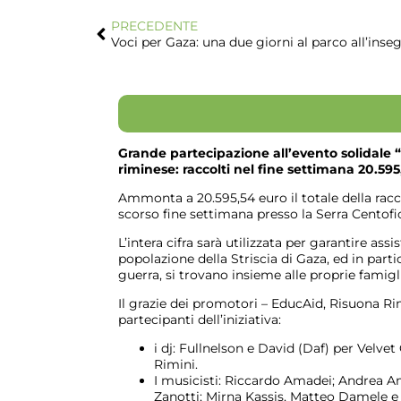
PRECEDENTE
Voci per Gaza: una due giorni al parco all’inseg
Grande partecipazione all’evento solidale “
riminese: raccolti nel fine settimana 20.59
Ammonta a 20.595,54 euro il totale della racco
scorso fine settimana presso la Serra Centofio
L’intera cifra sarà utilizzata per garantire ass
popolazione della Striscia di Gaza, ed in part
guerra, si trovano insieme alle proprie famigl
Il grazie dei promotori – EducAid, Risuona Rimi
partecipanti dell’iniziativa:
i dj: Fullnelson e David (Daf) per Velv
Rimini.
I musicisti: Riccardo Amadei; Andrea A
Zanotti; Mirna Kassis, Matteo Damele e 