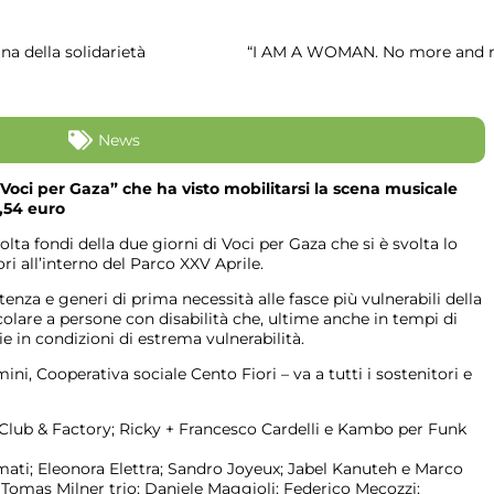
na della solidarietà
News
Voci per Gaza” che ha visto mobilitarsi la scena musicale
5,54 euro
lta fondi della due giorni di Voci per Gaza che si è svolta lo
ri all’interno del Parco XXV Aprile.
istenza e generi di prima necessità alle fasce più vulnerabili della
icolare a persone con disabilità che, ultime anche in tempi di
ie in condizioni di estrema vulnerabilità.
ni, Cooperativa sociale Cento Fiori – va a tutti i sostenitori e
et Club & Factory; Ricky + Francesco Cardelli e Kambo per Funk
mati; Eleonora Elettra; Sandro Joyeux; Jabel Kanuteh e Marco
Tomas Milner trio; Daniele Maggioli; Federico Mecozzi;