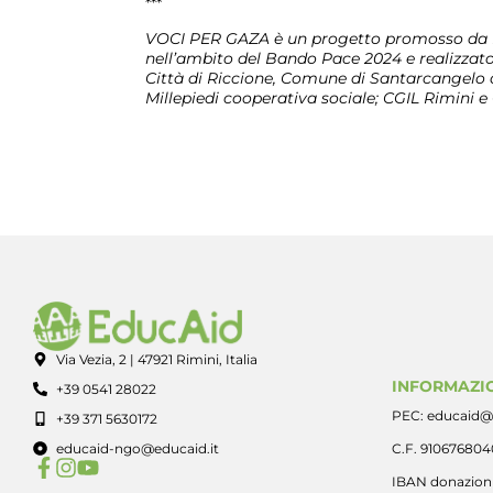
***
VOCI PER GAZA è un progetto promosso da E
nell’ambito del Bando Pace 2024 e realizzato
Città di Riccione, Comune di Santarcangelo d
Millepiedi cooperativa sociale; CGIL Rimini e
Via Vezia, 2 | 47921 Rimini, Italia
INFORMAZIO
+39 0541 28022
PEC: educaid@
+39 371 5630172
educaid-ngo@educaid.it
C.F. 91067680
IBAN donazioni