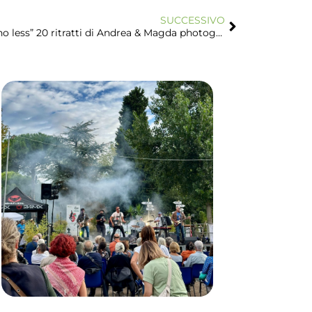
SUCCESSIVO
“I AM A WOMAN. No more and no less” 20 ritratti di Andrea & Magda photographers