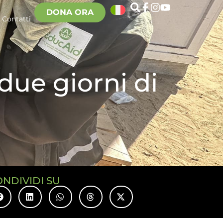
DONA ORA
Contatti
 due giorni di
ONDIVIDI SU