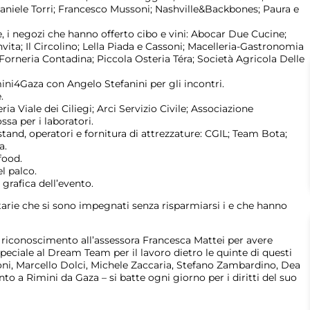
iele Torri; Francesco Mussoni; Nashville&Backbones; Paura e
ole, i negozi che hanno offerto cibo e vini: Abocar Due Cucine;
nvita; Il Circolino; Lella Piada e Cassoni; Macelleria-Gastronomia
Forneria Contadina; Piccola Osteria Téra; Società Agricola Delle
ini4Gaza con Angelo Stefanini per gli incontri.
.
reria Viale dei Ciliegi; Arci Servizio Civile; Associazione
ssa per i laboratori.
tand, operatori e fornitura di attrezzature: CGIL; Team Bota;
a.
food.
l palco.
 grafica dell’evento.
ntarie che si sono impegnati senza risparmiarsi i e che hanno
riconoscimento all’assessora Francesca Mattei per avere
speciale al Dream Team per il lavoro dietro le quinte di questi
ni, Marcello Dolci, Michele Zaccaria, Stefano Zambardino, Dea
o a Rimini da Gaza – si batte ogni giorno per i diritti del suo