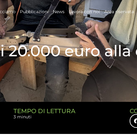
acciamo
Pubblicazioni
News
Lavora con noi
Area riservata
i 20.000 euro alla
TEMPO DI LETTURA
C
3 minuti