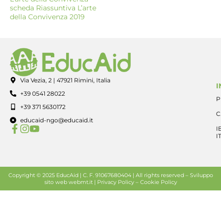
scheda Riassuntiva L’arte
della Convivenza 2019
Via Vezia, 2 | 47921 Rimini, Italia
I
+39 0541 28022
P
+39 371 5630172
C
educaid-ngo@educaid.it
I
I
Copyright © 2025 EducAid | C. F. 91067680404 | All rights reserved –
Sviluppo
sito web
webmt.it |
Privacy Policy
–
Cookie Policy