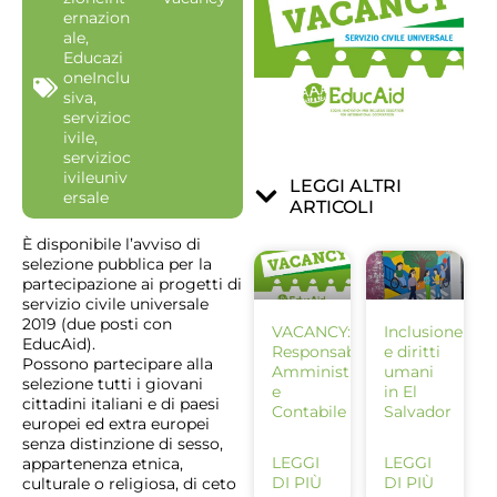
ernazion
ale
,
Educazi
oneInclu
siva
,
servizioc
ivile
,
servizioc
ivileuniv
LEGGI ALTRI
ersale
ARTICOLI
È disponibile l’avviso di
selezione pubblica per la
partecipazione ai progetti di
servizio civile universale
2019 (due posti con
VACANCY:
Inclusione
EducAid).
Responsabile
e diritti
Possono partecipare alla
Amministrativo
umani
selezione tutti i giovani
e
in El
cittadini italiani e di paesi
Contabile
Salvador
europei ed extra europei
senza distinzione di sesso,
LEGGI
LEGGI
appartenenza etnica,
DI PIÙ
DI PIÙ
culturale o religiosa, di ceto