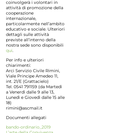
coinvolgerà i volontari in
attività di promozione della
cooperazione
internazionale,
particolarmente nell’ambito
educativo e sociale. Ulteriori
dettagli sulle attività
previste all’interno della
nostra sede sono disponibili
qui
.
Per info e ulteriori
chiarimenti:
Arci Servizio Civile Rimini,
Viale Principe Amedeo 11,
int. 21/E (Grattacielo)
Tel. 0541 791159 (da Martedì
a Venerdì dalle 9 alle 13,
Lunedì e Giovedì dalle 15 alle
18)
rimini@ascmail.it
Documenti allegati
bando-ordinario_2019
L’arte della Convivenza