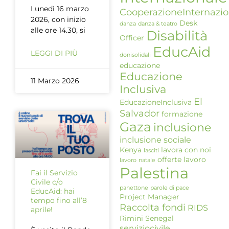
Lunedì 16 marzo
CooperazioneInternazio
2026, con inizio
Desk
danza
danza & teatro
alle ore 14.30, si
Disabilità
Officer
EducAid
LEGGI DI PIÙ
donisolidali
educazione
Educazione
11 Marzo 2026
Inclusiva
El
EducazioneInclusiva
Salvador
formazione
Gaza
inclusione
inclusione sociale
Kenya
lavora con noi
lasciti
offerte lavoro
lavoro
natale
Palestina
Fai il Servizio
Civile c/o
panettone
parole di pace
EducAid: hai
Project Manager
tempo fino all’8
Raccolta fondi
RIDS
aprile!
Rimini
Senegal
serviziocivile