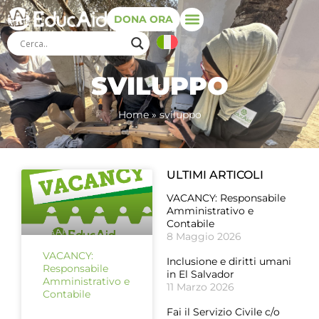
DONA ORA
SVILUPPO
Home
»
sviluppo
ULTIMI ARTICOLI
VACANCY: Responsabile
Amministrativo e
Contabile
8 Maggio 2026
VACANCY:
Inclusione e diritti umani
Responsabile
in El Salvador
Amministrativo e
11 Marzo 2026
Contabile
Fai il Servizio Civile c/o