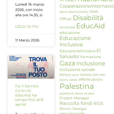
Lunedì 16 marzo
CooperazioneInternazio
2026, con inizio
Desk
danza
danza & teatro
alle ore 14.30, si
Disabilità
Officer
EducAid
LEGGI DI PIÙ
donisolidali
educazione
Educazione
11 Marzo 2026
Inclusiva
El
EducazioneInclusiva
Salvador
formazione
Gaza
inclusione
inclusione sociale
Kenya
lavora con noi
lasciti
offerte lavoro
lavoro
natale
Palestina
Fai il Servizio
Civile c/o
panettone
parole di pace
EducAid: hai
Project Manager
tempo fino all’8
Raccolta fondi
RIDS
aprile!
Rimini
Senegal
serviziocivile