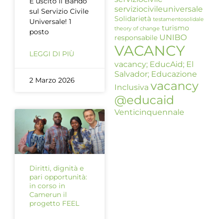
È uscito il Bando
serviziocivileuniversale
sul Servizio Civile
Solidarietà
testamentosolidale
Universale! 1
turismo
theory of change
posto
UNIBO
responsabile
VACANCY
LEGGI DI PIÙ
vacancy; EducAid; El
Salvador; Educazione
2 Marzo 2026
vacancy
Inclusiva
@educaid
Venticinquennale
Diritti, dignità e
pari opportunità:
in corso in
Camerun il
progetto FEEL