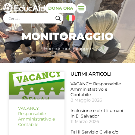
DONA ORA
MONITORAGGIO
Home
»
monitoraggio
ULTIMI ARTICOLI
VACANCY: Responsabile
Amministrativo e
Contabile
8 Maggio 2026
VACANCY:
Inclusione e diritti umani
Responsabile
in El Salvador
Amministrativo e
11 Marzo 2026
Contabile
Fai il Servizio Civile c/o