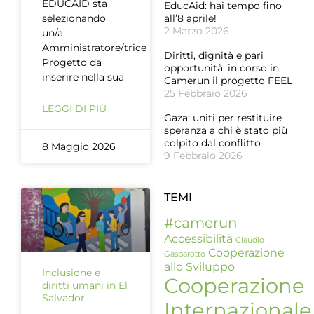
EDUCAID sta
EducAid: hai tempo fino
selezionando
all’8 aprile!
2 Marzo 2026
un/a
Amministratore/trice
Diritti, dignità e pari
Progetto da
opportunità: in corso in
inserire nella sua
Camerun il progetto FEEL
25 Febbraio 2026
LEGGI DI PIÙ
Gaza: uniti per restituire
speranza a chi è stato più
colpito dal conflitto
8 Maggio 2026
9 Febbraio 2026
TEMI
#camerun
Accessibilità
Claudio
Cooperazione
Gasparotto
allo Sviluppo
Inclusione e
Cooperazione
diritti umani in El
Salvador
Internazionale