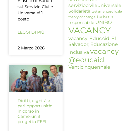
È uscito il Bando
serviziocivileuniversale
sul Servizio Civile
Solidarietà
testamentosolidale
Universale! 1
turismo
theory of change
posto
UNIBO
responsabile
VACANCY
LEGGI DI PIÙ
vacancy; EducAid; El
Salvador; Educazione
2 Marzo 2026
vacancy
Inclusiva
@educaid
Venticinquennale
Diritti, dignità e
pari opportunità:
in corso in
Camerun il
progetto FEEL