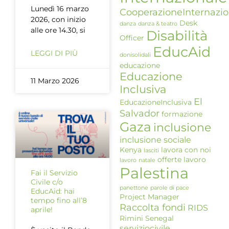
Lunedì 16 marzo
CooperazioneInternazio
2026, con inizio
Desk
danza
danza & teatro
alle ore 14.30, si
Disabilità
Officer
EducAid
LEGGI DI PIÙ
donisolidali
educazione
Educazione
11 Marzo 2026
Inclusiva
El
EducazioneInclusiva
Salvador
formazione
Gaza
inclusione
inclusione sociale
Kenya
lavora con noi
lasciti
offerte lavoro
lavoro
natale
Palestina
Fai il Servizio
Civile c/o
panettone
parole di pace
EducAid: hai
Project Manager
tempo fino all’8
Raccolta fondi
RIDS
aprile!
Rimini
Senegal
serviziocivile