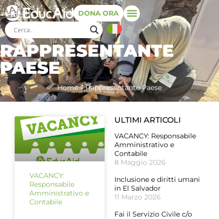
DONA ORA
RAPPRESENTANTE
PAESE
Home
»
Rappresentante Paese
ULTIMI ARTICOLI
VACANCY: Responsabile
Amministrativo e
Contabile
8 Maggio 2026
VACANCY:
Inclusione e diritti umani
Responsabile
in El Salvador
Amministrativo e
11 Marzo 2026
Contabile
Fai il Servizio Civile c/o