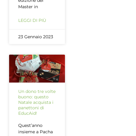
edizione del
Master in
LEGGI DI PIÙ
23 Gennaio 2023
Un dono tre volte
buono: questo
Natale acquista i
panettoni di
EducAid!
Quest’anno
insieme a Pacha