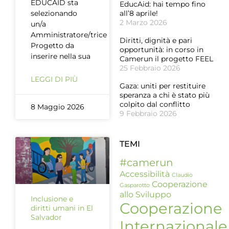
EDUCAID sta
EducAid: hai tempo fino
selezionando
all’8 aprile!
2 Marzo 2026
un/a
Amministratore/trice
Diritti, dignità e pari
Progetto da
opportunità: in corso in
inserire nella sua
Camerun il progetto FEEL
25 Febbraio 2026
LEGGI DI PIÙ
Gaza: uniti per restituire
speranza a chi è stato più
colpito dal conflitto
8 Maggio 2026
9 Febbraio 2026
TEMI
#camerun
Accessibilità
Claudio
Cooperazione
Gasparotto
allo Sviluppo
Inclusione e
Cooperazione
diritti umani in El
Salvador
Internazionale