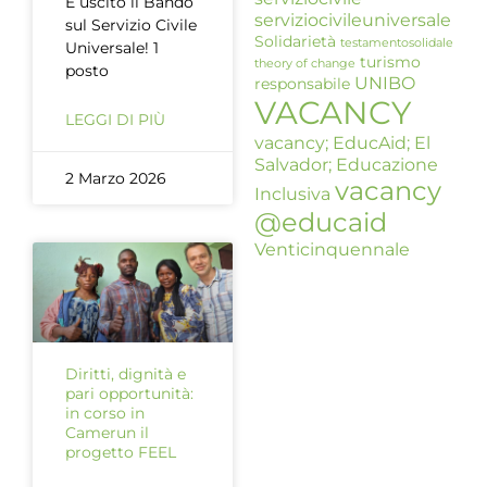
È uscito il Bando
serviziocivileuniversale
sul Servizio Civile
Solidarietà
testamentosolidale
Universale! 1
turismo
theory of change
posto
UNIBO
responsabile
VACANCY
LEGGI DI PIÙ
vacancy; EducAid; El
Salvador; Educazione
2 Marzo 2026
vacancy
Inclusiva
@educaid
Venticinquennale
Diritti, dignità e
pari opportunità:
in corso in
Camerun il
progetto FEEL