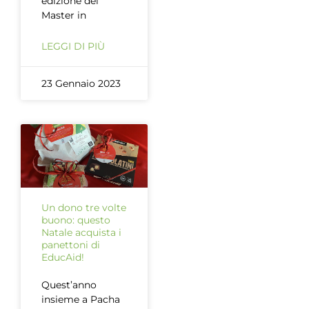
edizione del
Master in
LEGGI DI PIÙ
23 Gennaio 2023
Un dono tre volte
buono: questo
Natale acquista i
panettoni di
EducAid!
Quest’anno
insieme a Pacha