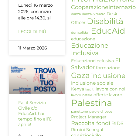
Lunedì 16 marzo
CooperazioneInternazio
2026, con inizio
Desk
danza
danza & teatro
alle ore 14.30, si
Disabilità
Officer
EducAid
LEGGI DI PIÙ
donisolidali
educazione
Educazione
11 Marzo 2026
Inclusiva
El
EducazioneInclusiva
Salvador
formazione
Gaza
inclusione
inclusione sociale
Kenya
lavora con noi
lasciti
offerte lavoro
lavoro
natale
Palestina
Fai il Servizio
Civile c/o
panettone
parole di pace
EducAid: hai
Project Manager
tempo fino all’8
Raccolta fondi
RIDS
aprile!
Rimini
Senegal
serviziocivile