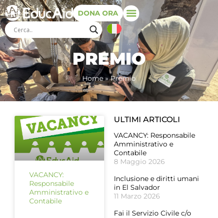
DONA ORA
PREMIO
Home
»
Premio
ULTIMI ARTICOLI
VACANCY: Responsabile
Amministrativo e
Contabile
8 Maggio 2026
VACANCY:
Inclusione e diritti umani
Responsabile
in El Salvador
Amministrativo e
11 Marzo 2026
Contabile
Fai il Servizio Civile c/o