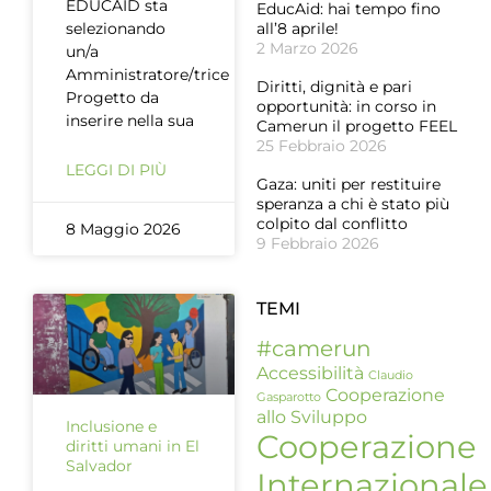
EDUCAID sta
EducAid: hai tempo fino
selezionando
all’8 aprile!
2 Marzo 2026
un/a
Amministratore/trice
Diritti, dignità e pari
Progetto da
opportunità: in corso in
inserire nella sua
Camerun il progetto FEEL
25 Febbraio 2026
LEGGI DI PIÙ
Gaza: uniti per restituire
speranza a chi è stato più
colpito dal conflitto
8 Maggio 2026
9 Febbraio 2026
TEMI
#camerun
Accessibilità
Claudio
Cooperazione
Gasparotto
allo Sviluppo
Inclusione e
Cooperazione
diritti umani in El
Salvador
Internazionale