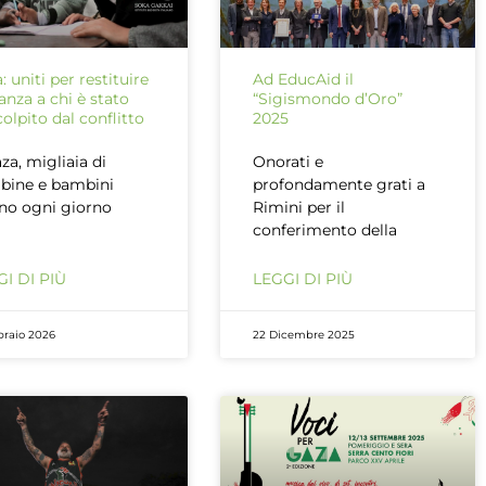
: uniti per restituire
Ad EducAid il
anza a chi è stato
“Sigismondo d’Oro”
colpito dal conflitto
2025
za, migliaia di
Onorati e
bine e bambini
profondamente grati a
no ogni giorno
Rimini per il
conferimento della
I DI PIÙ
LEGGI DI PIÙ
braio 2026
22 Dicembre 2025