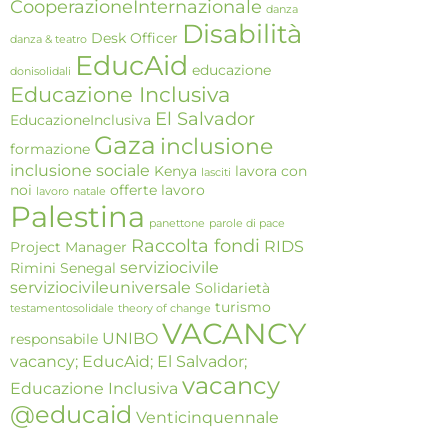
CooperazioneInternazionale
danza
Disabilità
Desk Officer
danza & teatro
EducAid
educazione
donisolidali
Educazione Inclusiva
El Salvador
EducazioneInclusiva
Gaza
inclusione
formazione
inclusione sociale
Kenya
lavora con
lasciti
noi
offerte lavoro
lavoro
natale
Palestina
panettone
parole di pace
Raccolta fondi
RIDS
Project Manager
serviziocivile
Rimini
Senegal
serviziocivileuniversale
Solidarietà
turismo
testamentosolidale
theory of change
VACANCY
UNIBO
responsabile
vacancy; EducAid; El Salvador;
vacancy
Educazione Inclusiva
@educaid
Venticinquennale