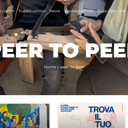
acciamo
Pubblicazioni
News
Lavora con noi
Area riservata
EER TO PE
Home
»
peer to peer