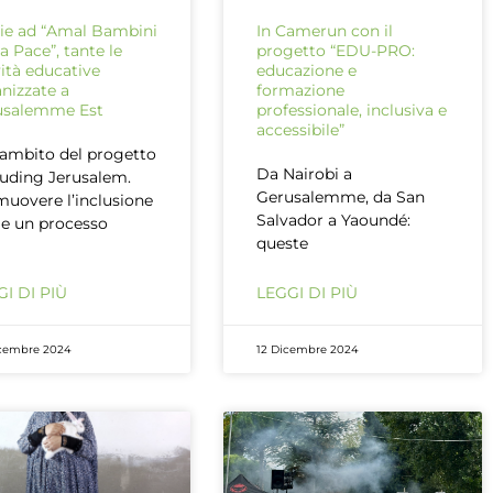
ie ad “Amal Bambini
In Camerun con il
la Pace”, tante le
progetto “EDU-PRO:
vità educative
educazione e
nizzate a
formazione
usalemme Est
professionale, inclusiva e
accessibile”
’ambito del progetto
Da Nairobi a
luding Jerusalem.
Gerusalemme, da San
uovere l’inclusione
Salvador a Yaoundé:
e un processo
queste
I DI PIÙ
LEGGI DI PIÙ
cembre 2024
12 Dicembre 2024