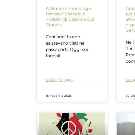
A Rimini il monologo
Graz
teatrale “Il secolo è
per 
mobile” di Gabriele Del
atti
Grande
orga
Ger
Cent’anni fa non
Nell
esistevano visti né
“Inc
passaporti. Oggi sui
Prom
fondali
com
LEGGI DI PIÙ
LEGG
15 Febbraio 2025
20 Di