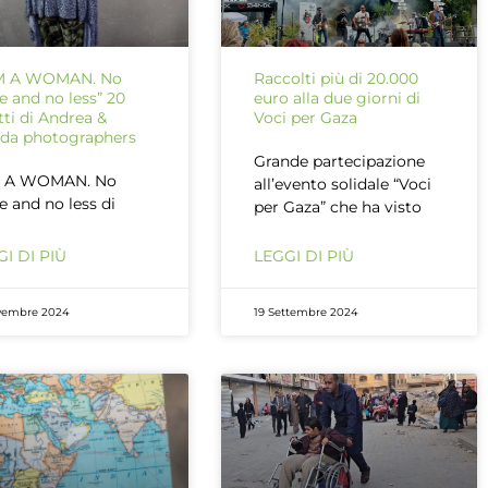
AM A WOMAN. No
Raccolti più di 20.000
 and no less” 20
euro alla due giorni di
atti di Andrea &
Voci per Gaza
da photographers
Grande partecipazione
M A WOMAN. No
all’evento solidale “Voci
 and no less di
per Gaza” che ha visto
I DI PIÙ
LEGGI DI PIÙ
vembre 2024
19 Settembre 2024