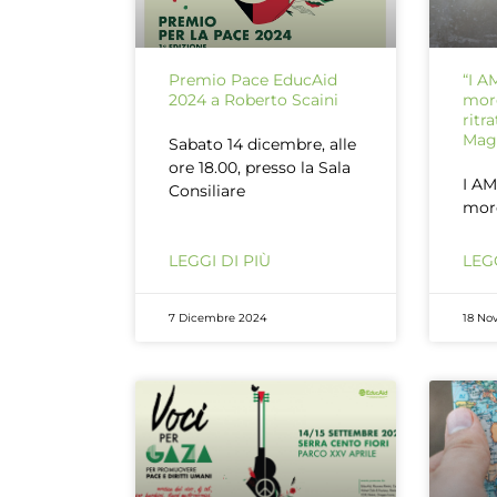
Premio Pace EducAid
“I 
2024 a Roberto Scaini
more
ritr
Mag
Sabato 14 dicembre, alle
ore 18.00, presso la Sala
I A
Consiliare
more
LEGGI DI PIÙ
LEGG
7 Dicembre 2024
18 No