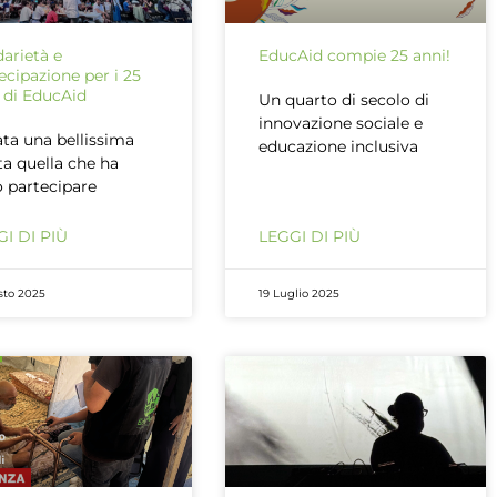
darietà e
EducAid compie 25 anni!
ecipazione per i 25
 di EducAid
Un quarto di secolo di
innovazione sociale e
ata una bellissima
educazione inclusiva
ta quella che ha
o partecipare
I DI PIÙ
LEGGI DI PIÙ
sto 2025
19 Luglio 2025