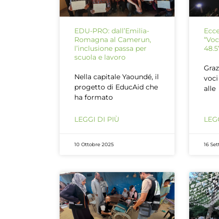
EDU-PRO: dall’Emilia-
Ecce
Romagna al Camerun,
“Voc
l’inclusione passa per
48.5
scuola e lavoro
Graz
Nella capitale Yaoundé, il
voci
progetto di EducAid che
alle
ha formato
LEGGI DI PIÙ
LEGG
10 Ottobre 2025
16 Se