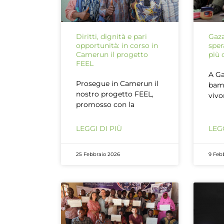
Diritti, dignità e pari
Gaza
opportunità: in corso in
sper
Camerun il progetto
più 
FEEL
A Ga
Prosegue in Camerun il
bam
nostro progetto FEEL,
vivo
promosso con la
LEGGI DI PIÙ
LEGG
25 Febbraio 2026
9 Feb