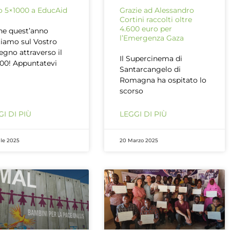
uo 5×1000 a EducAid
Grazie ad Alessandro
Cortini raccolti oltre
4.600 euro per
e quest’anno
l’Emergenza Gaza
iamo sul Vostro
egno attraverso il
Il Supercinema di
00! Appuntatevi
Santarcangelo di
Romagna ha ospitato lo
scorso
I DI PIÙ
LEGGI DI PIÙ
ile 2025
20 Marzo 2025