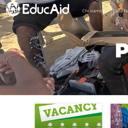
Chi siamo
Cosa f
P