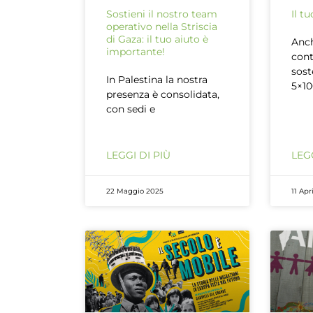
Sostieni il nostro team
Il t
operativo nella Striscia
di Gaza: il tuo aiuto è
Anch
importante!
cont
sost
In Palestina la nostra
5×10
presenza è consolidata,
con sedi e
LEGGI DI PIÙ
LEGG
22 Maggio 2025
11 Apr