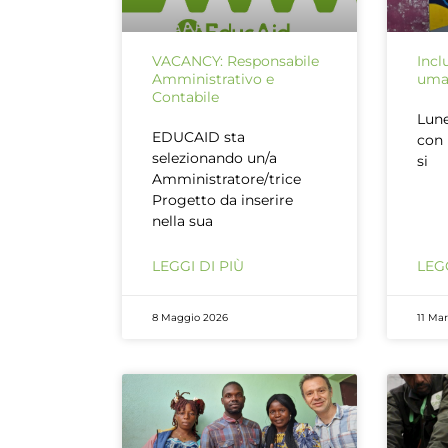
VACANCY: Responsabile
Incl
Amministrativo e
uman
Contabile
Lune
EDUCAID sta
con 
selezionando un/a
si
Amministratore/trice
Progetto da inserire
nella sua
LEGGI DI PIÙ
LEGG
8 Maggio 2026
11 Ma