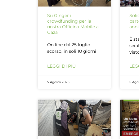
Su Ginger il
Soli
crowdfunding per la
part
nostra Officina Mobile a
anni
Gaza
È st
On line dal 25 luglio
sera
scorso, in soli 10 giorni
vist
LEGGI DI PIÙ
LEGG
5 Agosto 2025
5 Ago