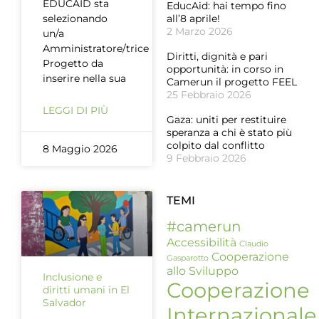
EDUCAID sta
EducAid: hai tempo fino
selezionando
all’8 aprile!
2 Marzo 2026
un/a
Amministratore/trice
Diritti, dignità e pari
Progetto da
opportunità: in corso in
inserire nella sua
Camerun il progetto FEEL
25 Febbraio 2026
LEGGI DI PIÙ
Gaza: uniti per restituire
speranza a chi è stato più
colpito dal conflitto
8 Maggio 2026
9 Febbraio 2026
TEMI
#camerun
Accessibilità
Claudio
Cooperazione
Gasparotto
allo Sviluppo
Inclusione e
Cooperazione
diritti umani in El
Salvador
Internazionale