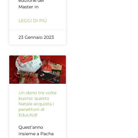
edizione del
Master in
LEGGI DI PIÙ
23 Gennaio 2023
Un dono tre volte
buono: questo
Natale acquista i
panettoni di
EducAid!
Quest’anno
insieme a Pacha