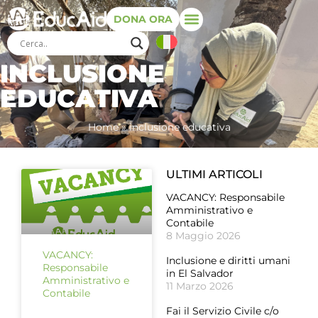
DONA ORA
INCLUSIONE
EDUCATIVA
Home
»
inclusione educativa
ULTIMI ARTICOLI
VACANCY: Responsabile
Amministrativo e
Contabile
8 Maggio 2026
VACANCY:
Inclusione e diritti umani
Responsabile
in El Salvador
Amministrativo e
11 Marzo 2026
Contabile
Fai il Servizio Civile c/o