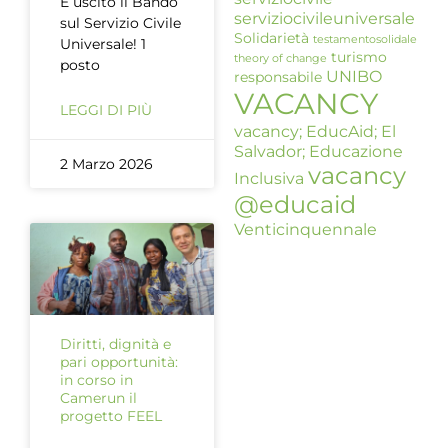
È uscito il Bando
serviziocivileuniversale
sul Servizio Civile
Solidarietà
testamentosolidale
Universale! 1
turismo
theory of change
posto
UNIBO
responsabile
VACANCY
LEGGI DI PIÙ
vacancy; EducAid; El
Salvador; Educazione
2 Marzo 2026
vacancy
Inclusiva
@educaid
Venticinquennale
Diritti, dignità e
pari opportunità:
in corso in
Camerun il
progetto FEEL