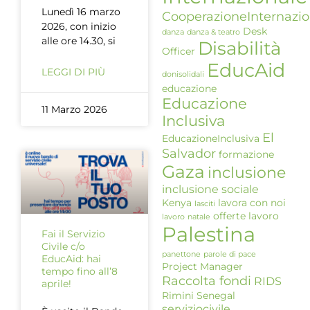
Lunedì 16 marzo
CooperazioneInternazio
2026, con inizio
Desk
danza
danza & teatro
alle ore 14.30, si
Disabilità
Officer
EducAid
LEGGI DI PIÙ
donisolidali
educazione
Educazione
11 Marzo 2026
Inclusiva
El
EducazioneInclusiva
Salvador
formazione
Gaza
inclusione
inclusione sociale
Kenya
lavora con noi
lasciti
offerte lavoro
lavoro
natale
Palestina
Fai il Servizio
Civile c/o
panettone
parole di pace
EducAid: hai
Project Manager
tempo fino all’8
Raccolta fondi
RIDS
aprile!
Rimini
Senegal
serviziocivile