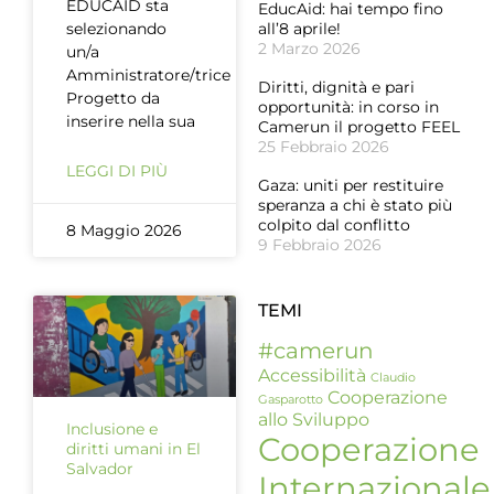
EDUCAID sta
EducAid: hai tempo fino
selezionando
all’8 aprile!
2 Marzo 2026
un/a
Amministratore/trice
Diritti, dignità e pari
Progetto da
opportunità: in corso in
inserire nella sua
Camerun il progetto FEEL
25 Febbraio 2026
LEGGI DI PIÙ
Gaza: uniti per restituire
speranza a chi è stato più
colpito dal conflitto
8 Maggio 2026
9 Febbraio 2026
TEMI
#camerun
Accessibilità
Claudio
Cooperazione
Gasparotto
allo Sviluppo
Inclusione e
Cooperazione
diritti umani in El
Salvador
Internazionale