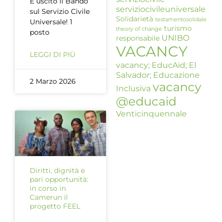
È uscito il Bando
serviziocivileuniversale
sul Servizio Civile
Solidarietà
testamentosolidale
Universale! 1
turismo
theory of change
posto
UNIBO
responsabile
VACANCY
LEGGI DI PIÙ
vacancy; EducAid; El
Salvador; Educazione
2 Marzo 2026
vacancy
Inclusiva
@educaid
Venticinquennale
Diritti, dignità e
pari opportunità:
in corso in
Camerun il
progetto FEEL