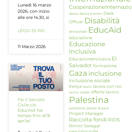
Lunedì 16 marzo
CooperazioneInternazio
2026, con inizio
Desk
danza
danza & teatro
alle ore 14.30, si
Disabilità
Officer
EducAid
LEGGI DI PIÙ
donisolidali
educazione
Educazione
11 Marzo 2026
Inclusiva
El
EducazioneInclusiva
Salvador
formazione
Gaza
inclusione
inclusione sociale
Kenya
lavora con noi
lasciti
offerte lavoro
lavoro
natale
Palestina
Fai il Servizio
Civile c/o
panettone
parole di pace
EducAid: hai
Project Manager
tempo fino all’8
Raccolta fondi
RIDS
aprile!
Rimini
Senegal
serviziocivile