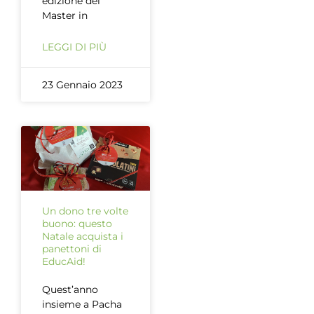
edizione del
Master in
LEGGI DI PIÙ
23 Gennaio 2023
Un dono tre volte
buono: questo
Natale acquista i
panettoni di
EducAid!
Quest’anno
insieme a Pacha