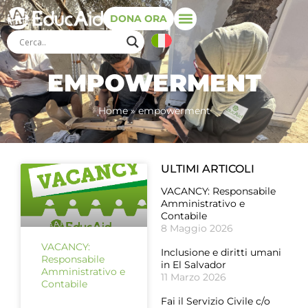
DONA ORA
EMPOWERMENT
Home
»
empowerment
ULTIMI ARTICOLI
VACANCY: Responsabile
Amministrativo e
Contabile
8 Maggio 2026
VACANCY:
Inclusione e diritti umani
Responsabile
in El Salvador
Amministrativo e
11 Marzo 2026
Contabile
Fai il Servizio Civile c/o