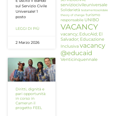
È uscito il Bando
serviziocivileuniversale
sul Servizio Civile
Solidarietà
testamentosolidale
Universale! 1
turismo
theory of change
posto
UNIBO
responsabile
VACANCY
LEGGI DI PIÙ
vacancy; EducAid; El
Salvador; Educazione
2 Marzo 2026
vacancy
Inclusiva
@educaid
Venticinquennale
Diritti, dignità e
pari opportunità:
in corso in
Camerun il
progetto FEEL