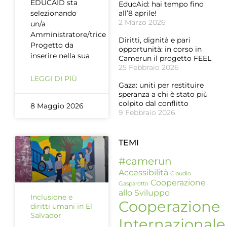
EDUCAID sta
EducAid: hai tempo fino
selezionando
all’8 aprile!
2 Marzo 2026
un/a
Amministratore/trice
Diritti, dignità e pari
Progetto da
opportunità: in corso in
inserire nella sua
Camerun il progetto FEEL
25 Febbraio 2026
LEGGI DI PIÙ
Gaza: uniti per restituire
speranza a chi è stato più
colpito dal conflitto
8 Maggio 2026
9 Febbraio 2026
TEMI
#camerun
Accessibilità
Claudio
Cooperazione
Gasparotto
allo Sviluppo
Inclusione e
Cooperazione
diritti umani in El
Salvador
Internazionale