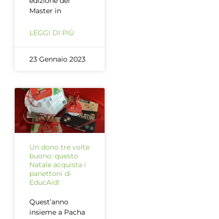
edizione del
Master in
LEGGI DI PIÙ
23 Gennaio 2023
Un dono tre volte
buono: questo
Natale acquista i
panettoni di
EducAid!
Quest’anno
insieme a Pacha