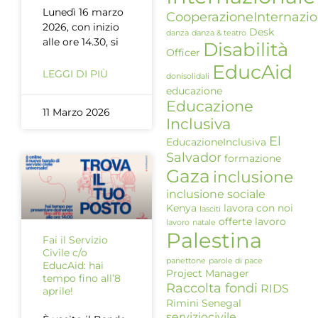
Lunedì 16 marzo
CooperazioneInternazio
2026, con inizio
Desk
danza
danza & teatro
alle ore 14.30, si
Disabilità
Officer
EducAid
LEGGI DI PIÙ
donisolidali
educazione
Educazione
11 Marzo 2026
Inclusiva
El
EducazioneInclusiva
Salvador
formazione
Gaza
inclusione
inclusione sociale
Kenya
lavora con noi
lasciti
offerte lavoro
lavoro
natale
Palestina
Fai il Servizio
Civile c/o
panettone
parole di pace
EducAid: hai
Project Manager
tempo fino all’8
Raccolta fondi
RIDS
aprile!
Rimini
Senegal
serviziocivile