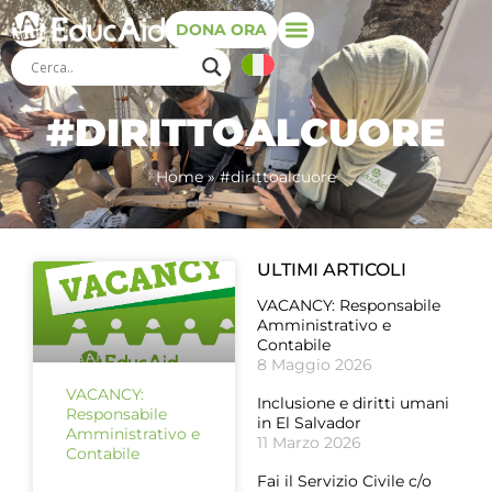
DONA ORA
#DIRITTOALCUORE
Home
»
#dirittoalcuore
ULTIMI ARTICOLI
VACANCY: Responsabile
Amministrativo e
Contabile
8 Maggio 2026
VACANCY:
Inclusione e diritti umani
Responsabile
in El Salvador
Amministrativo e
11 Marzo 2026
Contabile
Fai il Servizio Civile c/o