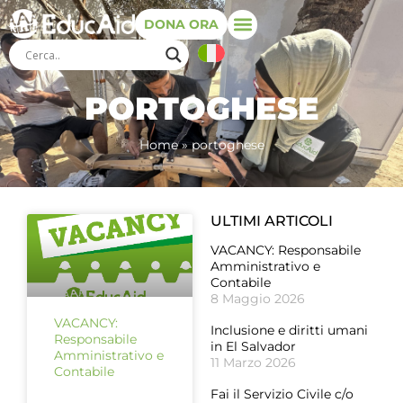
DONA ORA
PORTOGHESE
Home
»
portoghese
ULTIMI ARTICOLI
VACANCY: Responsabile
Amministrativo e
Contabile
8 Maggio 2026
VACANCY:
Inclusione e diritti umani
Responsabile
in El Salvador
Amministrativo e
11 Marzo 2026
Contabile
Fai il Servizio Civile c/o