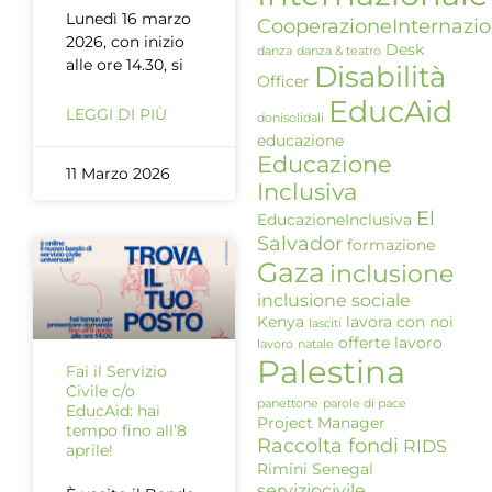
Lunedì 16 marzo
CooperazioneInternazio
2026, con inizio
Desk
danza
danza & teatro
alle ore 14.30, si
Disabilità
Officer
EducAid
LEGGI DI PIÙ
donisolidali
educazione
Educazione
11 Marzo 2026
Inclusiva
El
EducazioneInclusiva
Salvador
formazione
Gaza
inclusione
inclusione sociale
Kenya
lavora con noi
lasciti
offerte lavoro
lavoro
natale
Palestina
Fai il Servizio
Civile c/o
panettone
parole di pace
EducAid: hai
Project Manager
tempo fino all’8
Raccolta fondi
RIDS
aprile!
Rimini
Senegal
serviziocivile