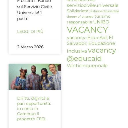
È uscito il Bando
serviziocivileuniversale
sul Servizio Civile
Solidarietà
testamentosolidale
Universale! 1
turismo
theory of change
posto
UNIBO
responsabile
VACANCY
LEGGI DI PIÙ
vacancy; EducAid; El
Salvador; Educazione
2 Marzo 2026
vacancy
Inclusiva
@educaid
Venticinquennale
Diritti, dignità e
pari opportunità:
in corso in
Camerun il
progetto FEEL