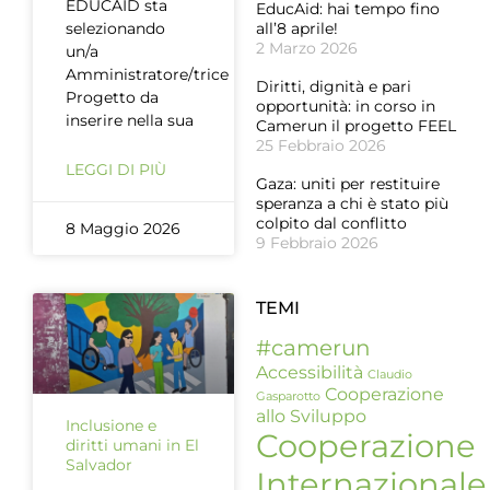
EDUCAID sta
EducAid: hai tempo fino
selezionando
all’8 aprile!
2 Marzo 2026
un/a
Amministratore/trice
Diritti, dignità e pari
Progetto da
opportunità: in corso in
inserire nella sua
Camerun il progetto FEEL
25 Febbraio 2026
LEGGI DI PIÙ
Gaza: uniti per restituire
speranza a chi è stato più
colpito dal conflitto
8 Maggio 2026
9 Febbraio 2026
TEMI
#camerun
Accessibilità
Claudio
Cooperazione
Gasparotto
allo Sviluppo
Inclusione e
Cooperazione
diritti umani in El
Salvador
Internazionale