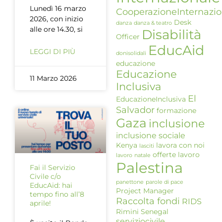
Lunedì 16 marzo
CooperazioneInternazio
2026, con inizio
Desk
danza
danza & teatro
alle ore 14.30, si
Disabilità
Officer
EducAid
LEGGI DI PIÙ
donisolidali
educazione
Educazione
11 Marzo 2026
Inclusiva
El
EducazioneInclusiva
Salvador
formazione
Gaza
inclusione
inclusione sociale
Kenya
lavora con noi
lasciti
offerte lavoro
lavoro
natale
Palestina
Fai il Servizio
Civile c/o
panettone
parole di pace
EducAid: hai
Project Manager
tempo fino all’8
Raccolta fondi
RIDS
aprile!
Rimini
Senegal
serviziocivile