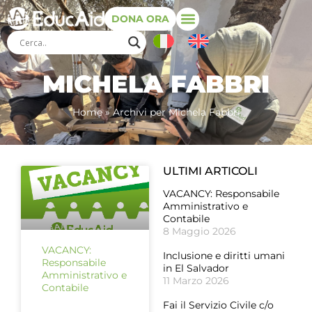
DONA ORA
MICHELA FABBRI
Home
»
Archivi per Michela Fabbri
ULTIMI ARTICOLI
VACANCY: Responsabile
Amministrativo e
Contabile
8 Maggio 2026
VACANCY:
Inclusione e diritti umani
Responsabile
in El Salvador
Amministrativo e
11 Marzo 2026
Contabile
Fai il Servizio Civile c/o