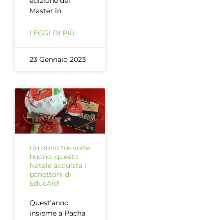
edizione del
Master in
LEGGI DI PIÙ
23 Gennaio 2023
Un dono tre volte
buono: questo
Natale acquista i
panettoni di
EducAid!
Quest’anno
insieme a Pacha