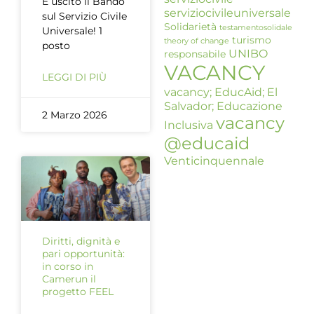
È uscito il Bando
serviziocivileuniversale
sul Servizio Civile
Solidarietà
testamentosolidale
Universale! 1
turismo
theory of change
posto
UNIBO
responsabile
VACANCY
LEGGI DI PIÙ
vacancy; EducAid; El
Salvador; Educazione
2 Marzo 2026
vacancy
Inclusiva
@educaid
Venticinquennale
Diritti, dignità e
pari opportunità:
in corso in
Camerun il
progetto FEEL