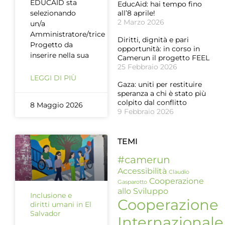
EDUCAID sta
EducAid: hai tempo fino
selezionando
all’8 aprile!
2 Marzo 2026
un/a
Amministratore/trice
Diritti, dignità e pari
Progetto da
opportunità: in corso in
inserire nella sua
Camerun il progetto FEEL
25 Febbraio 2026
LEGGI DI PIÙ
Gaza: uniti per restituire
speranza a chi è stato più
colpito dal conflitto
8 Maggio 2026
9 Febbraio 2026
TEMI
#camerun
Accessibilità
Claudio
Cooperazione
Gasparotto
allo Sviluppo
Inclusione e
Cooperazione
diritti umani in El
Salvador
Internazionale