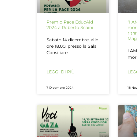
Premio Pace EducAid
“I 
2024 a Roberto Scaini
more
ritr
Mag
Sabato 14 dicembre, alle
ore 18.00, presso la Sala
I A
Consiliare
more
LEGGI DI PIÙ
LEGG
7 Dicembre 2024
18 No