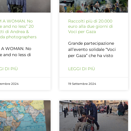
AM A WOMAN. No
Raccolti più di 20.000
 and no less” 20
euro alla due giorni di
atti di Andrea &
Voci per Gaza
da photographers
Grande partecipazione
M A WOMAN. No
all’evento solidale “Voci
 and no less di
per Gaza” che ha visto
I DI PIÙ
LEGGI DI PIÙ
vembre 2024
19 Settembre 2024