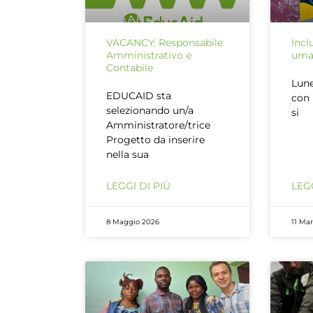
VACANCY: Responsabile
Incl
Amministrativo e
uman
Contabile
Lune
EDUCAID sta
con 
selezionando un/a
si
Amministratore/trice
Progetto da inserire
nella sua
LEGGI DI PIÙ
LEGG
8 Maggio 2026
11 Ma