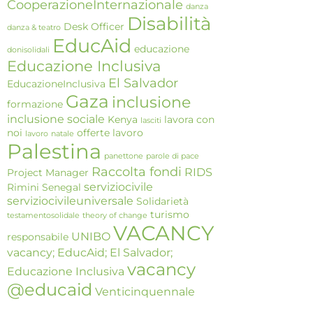
CooperazioneInternazionale
danza
Disabilità
Desk Officer
danza & teatro
EducAid
educazione
donisolidali
Educazione Inclusiva
El Salvador
EducazioneInclusiva
Gaza
inclusione
formazione
inclusione sociale
Kenya
lavora con
lasciti
noi
offerte lavoro
lavoro
natale
Palestina
panettone
parole di pace
Raccolta fondi
RIDS
Project Manager
serviziocivile
Rimini
Senegal
serviziocivileuniversale
Solidarietà
turismo
testamentosolidale
theory of change
VACANCY
UNIBO
responsabile
vacancy; EducAid; El Salvador;
vacancy
Educazione Inclusiva
@educaid
Venticinquennale