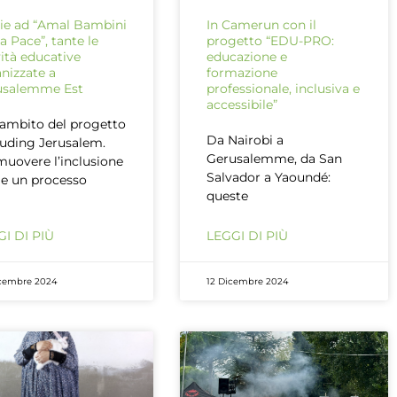
ie ad “Amal Bambini
In Camerun con il
la Pace”, tante le
progetto “EDU-PRO:
vità educative
educazione e
nizzate a
formazione
usalemme Est
professionale, inclusiva e
accessibile”
’ambito del progetto
Da Nairobi a
luding Jerusalem.
Gerusalemme, da San
uovere l’inclusione
Salvador a Yaoundé:
e un processo
queste
I DI PIÙ
LEGGI DI PIÙ
cembre 2024
12 Dicembre 2024