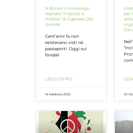
A Rimini il monologo
Graz
teatrale “Il secolo è
per 
mobile” di Gabriele Del
atti
Grande
orga
Ger
Cent’anni fa non
Nell
esistevano visti né
“Inc
passaporti. Oggi sui
Prom
fondali
com
LEGGI DI PIÙ
LEGG
15 Febbraio 2025
20 Di