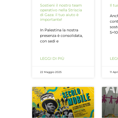
Sostieni il nostro team
Il t
operativo nella Striscia
di Gaza: il tuo aiuto è
Anch
importante!
cont
sost
In Palestina la nostra
5×10
presenza è consolidata,
con sedi e
LEGGI DI PIÙ
LEGG
22 Maggio 2025
11 Apr