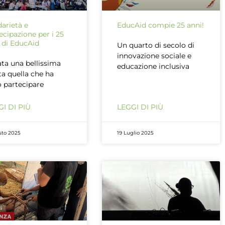
darietà e
EducAid compie 25 anni!
ecipazione per i 25
 di EducAid
Un quarto di secolo di
innovazione sociale e
ata una bellissima
educazione inclusiva
ta quella che ha
o partecipare
I DI PIÙ
LEGGI DI PIÙ
sto 2025
19 Luglio 2025