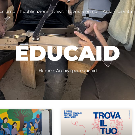
acciamo
Pubblicazioni
News
Lavora con noi
Area riservata
EDUCAID
Home
»
Archivi per educaid