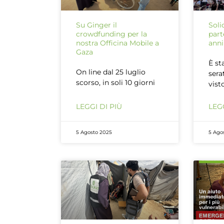
Su Ginger il
Soli
crowdfunding per la
part
nostra Officina Mobile a
anni
Gaza
È st
On line dal 25 luglio
sera
scorso, in soli 10 giorni
vist
LEGGI DI PIÙ
LEGG
5 Agosto 2025
5 Ago