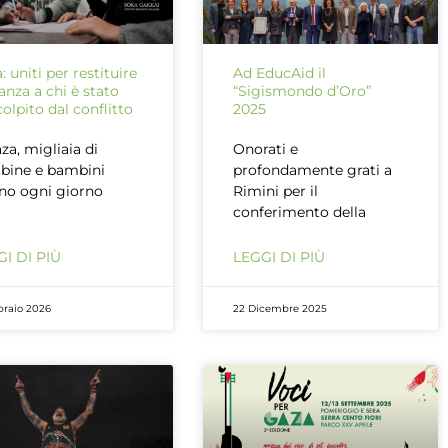
: uniti per restituire
Ad EducAid il
anza a chi è stato
“Sigismondo d’Oro”
colpito dal conflitto
2025
za, migliaia di
Onorati e
bine e bambini
profondamente grati a
no ogni giorno
Rimini per il
conferimento della
I DI PIÙ
LEGGI DI PIÙ
braio 2026
22 Dicembre 2025