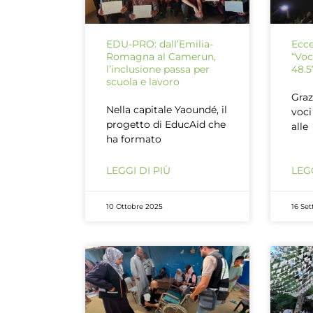
EDU-PRO: dall’Emilia-
Ecce
Romagna al Camerun,
“Voc
l’inclusione passa per
48.5
scuola e lavoro
Graz
Nella capitale Yaoundé, il
voci
progetto di EducAid che
alle
ha formato
LEGGI DI PIÙ
LEGG
10 Ottobre 2025
16 Se