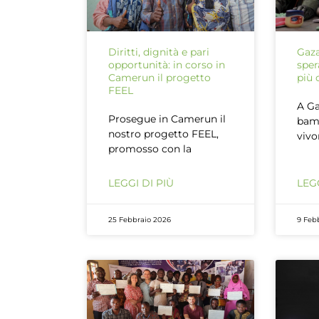
Diritti, dignità e pari
Gaza
opportunità: in corso in
sper
Camerun il progetto
più 
FEEL
A Ga
Prosegue in Camerun il
bam
nostro progetto FEEL,
vivo
promosso con la
LEGGI DI PIÙ
LEGG
25 Febbraio 2026
9 Feb