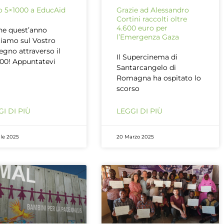
uo 5×1000 a EducAid
Grazie ad Alessandro
Cortini raccolti oltre
4.600 euro per
e quest’anno
l’Emergenza Gaza
iamo sul Vostro
egno attraverso il
Il Supercinema di
00! Appuntatevi
Santarcangelo di
Romagna ha ospitato lo
scorso
I DI PIÙ
LEGGI DI PIÙ
ile 2025
20 Marzo 2025