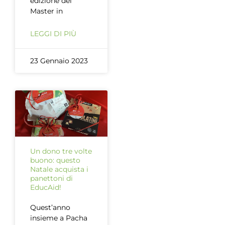
edizione del
Master in
LEGGI DI PIÙ
23 Gennaio 2023
Un dono tre volte
buono: questo
Natale acquista i
panettoni di
EducAid!
Quest’anno
insieme a Pacha