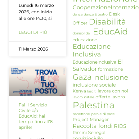
Lunedì 16 marzo
CooperazioneInternazio
2026, con inizio
Desk
danza
danza & teatro
alle ore 14.30, si
Disabilità
Officer
EducAid
LEGGI DI PIÙ
donisolidali
educazione
Educazione
11 Marzo 2026
Inclusiva
El
EducazioneInclusiva
Salvador
formazione
Gaza
inclusione
inclusione sociale
Kenya
lavora con noi
lasciti
offerte lavoro
lavoro
natale
Palestina
Fai il Servizio
Civile c/o
panettone
parole di pace
EducAid: hai
Project Manager
tempo fino all’8
Raccolta fondi
RIDS
aprile!
Rimini
Senegal
serviziocivile