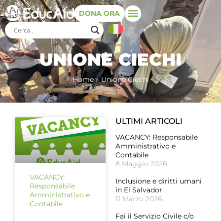
DONA ORA
UNIONE CIECHI
Home
»
Unione Ciechi
ULTIMI ARTICOLI
VACANCY: Responsabile
Amministrativo e
Contabile
8 Maggio 2026
VACANCY:
Inclusione e diritti umani
Responsabile
in El Salvador
Amministrativo e
11 Marzo 2026
Contabile
Fai il Servizio Civile c/o