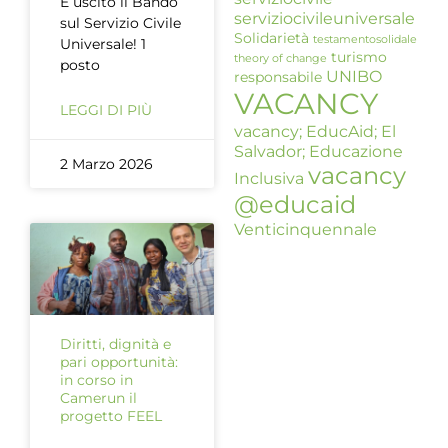
È uscito il Bando
serviziocivileuniversale
sul Servizio Civile
Solidarietà
testamentosolidale
Universale! 1
turismo
theory of change
posto
UNIBO
responsabile
VACANCY
LEGGI DI PIÙ
vacancy; EducAid; El
Salvador; Educazione
2 Marzo 2026
vacancy
Inclusiva
@educaid
Venticinquennale
Diritti, dignità e
pari opportunità:
in corso in
Camerun il
progetto FEEL