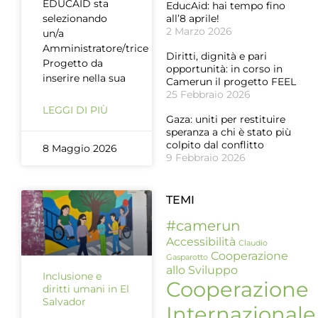
EDUCAID sta
EducAid: hai tempo fino
selezionando
all’8 aprile!
2 Marzo 2026
un/a
Amministratore/trice
Diritti, dignità e pari
Progetto da
opportunità: in corso in
inserire nella sua
Camerun il progetto FEEL
25 Febbraio 2026
LEGGI DI PIÙ
Gaza: uniti per restituire
speranza a chi è stato più
colpito dal conflitto
8 Maggio 2026
9 Febbraio 2026
TEMI
#camerun
Accessibilità
Claudio
Cooperazione
Gasparotto
allo Sviluppo
Inclusione e
Cooperazione
diritti umani in El
Salvador
Internazionale