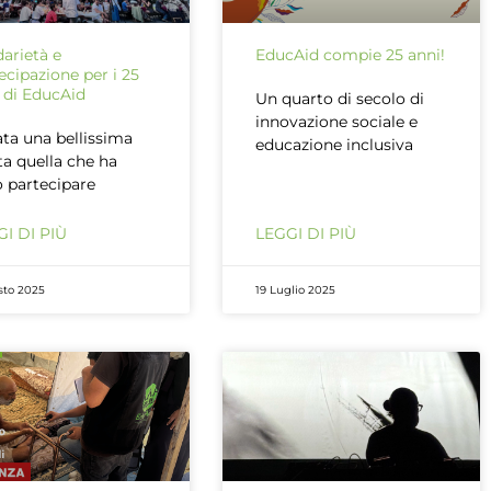
darietà e
EducAid compie 25 anni!
ecipazione per i 25
 di EducAid
Un quarto di secolo di
innovazione sociale e
ata una bellissima
educazione inclusiva
ta quella che ha
o partecipare
I DI PIÙ
LEGGI DI PIÙ
sto 2025
19 Luglio 2025