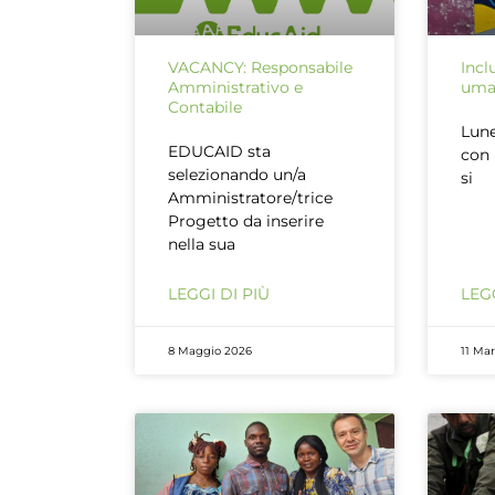
VACANCY: Responsabile
Incl
Amministrativo e
uman
Contabile
Lune
EDUCAID sta
con 
selezionando un/a
si
Amministratore/trice
Progetto da inserire
nella sua
LEGGI DI PIÙ
LEGG
8 Maggio 2026
11 Ma