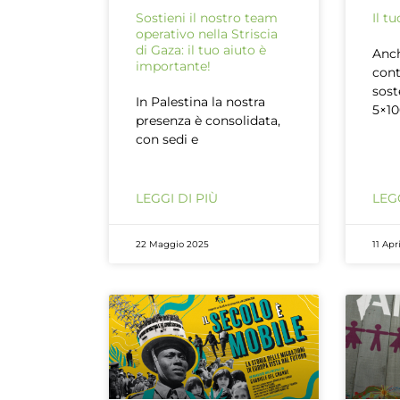
Sostieni il nostro team
Il t
operativo nella Striscia
di Gaza: il tuo aiuto è
Anch
importante!
cont
sost
In Palestina la nostra
5×10
presenza è consolidata,
con sedi e
LEGGI DI PIÙ
LEGG
22 Maggio 2025
11 Apr