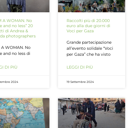
AM A WOMAN. No
Raccolti più di 20.000
 and no less” 20
euro alla due giorni di
atti di Andrea &
Voci per Gaza
da photographers
Grande partecipazione
M A WOMAN. No
all’evento solidale “Voci
 and no less di
per Gaza” che ha visto
I DI PIÙ
LEGGI DI PIÙ
vembre 2024
19 Settembre 2024