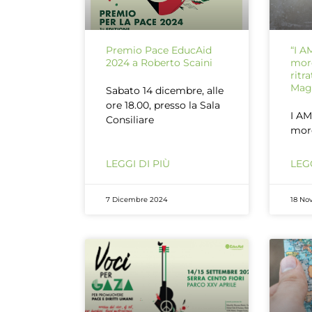
Premio Pace EducAid
“I 
2024 a Roberto Scaini
more
ritr
Mag
Sabato 14 dicembre, alle
ore 18.00, presso la Sala
I A
Consiliare
more
LEGGI DI PIÙ
LEGG
7 Dicembre 2024
18 No