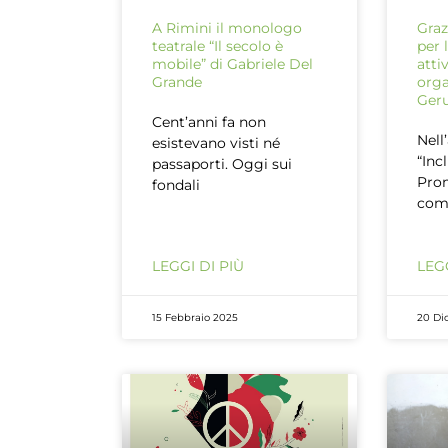
A Rimini il monologo
Graz
teatrale “Il secolo è
per 
mobile” di Gabriele Del
atti
Grande
orga
Ger
Cent’anni fa non
Nell
esistevano visti né
“Inc
passaporti. Oggi sui
Prom
fondali
com
LEGGI DI PIÙ
LEGG
15 Febbraio 2025
20 Di