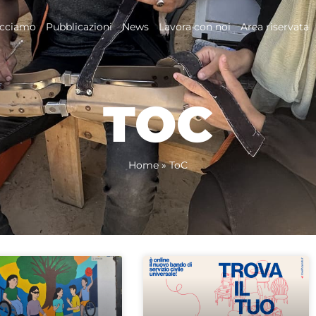
acciamo
Pubblicazioni
News
Lavora con noi
Area riservata
TOC
Home
»
ToC