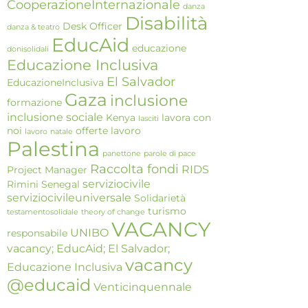
CooperazioneInternazionale
danza
Disabilità
Desk Officer
danza & teatro
EducAid
educazione
donisolidali
Educazione Inclusiva
El Salvador
EducazioneInclusiva
Gaza
inclusione
formazione
inclusione sociale
Kenya
lavora con
lasciti
noi
offerte lavoro
lavoro
natale
Palestina
panettone
parole di pace
Raccolta fondi
RIDS
Project Manager
serviziocivile
Rimini
Senegal
serviziocivileuniversale
Solidarietà
turismo
testamentosolidale
theory of change
VACANCY
UNIBO
responsabile
vacancy; EducAid; El Salvador;
vacancy
Educazione Inclusiva
@educaid
Venticinquennale