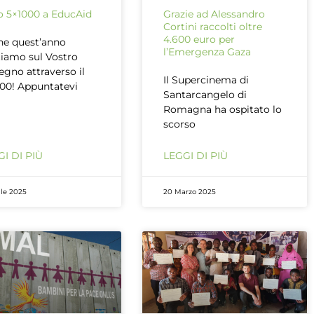
uo 5×1000 a EducAid
Grazie ad Alessandro
Cortini raccolti oltre
4.600 euro per
e quest’anno
l’Emergenza Gaza
iamo sul Vostro
egno attraverso il
Il Supercinema di
00! Appuntatevi
Santarcangelo di
Romagna ha ospitato lo
scorso
I DI PIÙ
LEGGI DI PIÙ
ile 2025
20 Marzo 2025