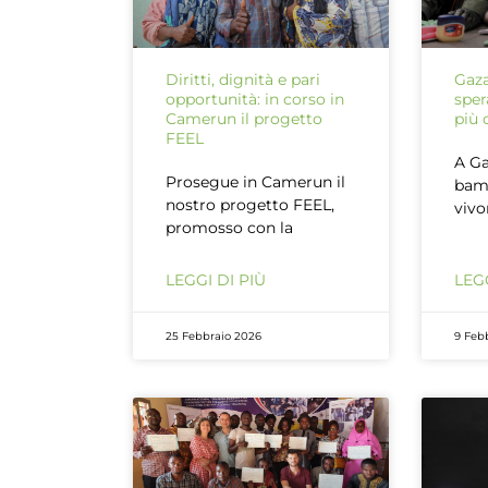
Diritti, dignità e pari
Gaza
opportunità: in corso in
sper
Camerun il progetto
più 
FEEL
A Ga
Prosegue in Camerun il
bam
nostro progetto FEEL,
vivo
promosso con la
LEGGI DI PIÙ
LEGG
25 Febbraio 2026
9 Feb