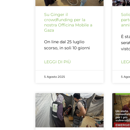
Su Ginger il
Soli
crowdfunding per la
part
nostra Officina Mobile a
anni
Gaza
È st
On line dal 25 luglio
sera
scorso, in soli 10 giorni
vist
LEGGI DI PIÙ
LEGG
5 Agosto 2025
5 Ago