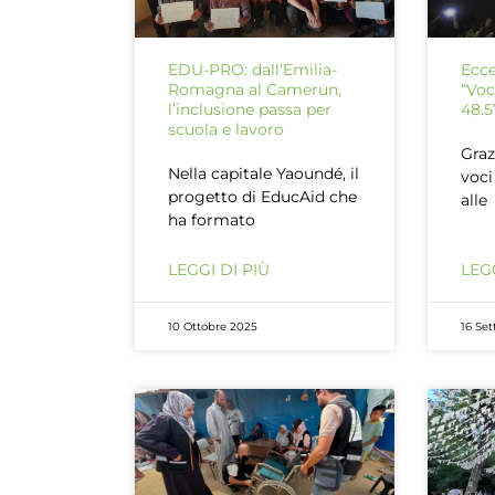
EDU-PRO: dall’Emilia-
Ecce
Romagna al Camerun,
“Voc
l’inclusione passa per
48.5
scuola e lavoro
Graz
Nella capitale Yaoundé, il
voci
progetto di EducAid che
alle
ha formato
LEGGI DI PIÙ
LEGG
10 Ottobre 2025
16 Se