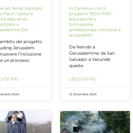
ie ad “Amal Bambini
In Camerun con il
la Pace”, tante le
progetto “EDU-PRO:
vità educative
educazione e
nizzate a
formazione
usalemme Est
professionale, inclusiva e
accessibile”
’ambito del progetto
Da Nairobi a
luding Jerusalem.
Gerusalemme, da San
uovere l’inclusione
Salvador a Yaoundé:
e un processo
queste
I DI PIÙ
LEGGI DI PIÙ
cembre 2024
12 Dicembre 2024