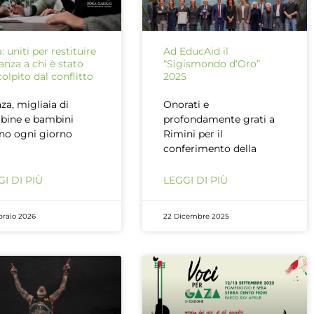
: uniti per restituire
Ad EducAid il
anza a chi è stato
“Sigismondo d’Oro”
colpito dal conflitto
2025
za, migliaia di
Onorati e
bine e bambini
profondamente grati a
no ogni giorno
Rimini per il
conferimento della
I DI PIÙ
LEGGI DI PIÙ
braio 2026
22 Dicembre 2025