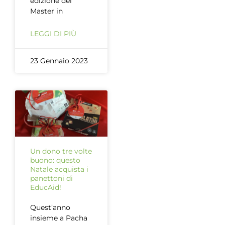
edizione del
Master in
LEGGI DI PIÙ
23 Gennaio 2023
Un dono tre volte
buono: questo
Natale acquista i
panettoni di
EducAid!
Quest’anno
insieme a Pacha