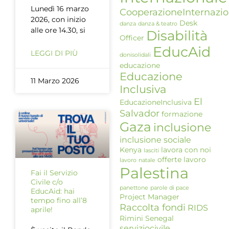
Lunedì 16 marzo
CooperazioneInternazio
2026, con inizio
Desk
danza
danza & teatro
alle ore 14.30, si
Disabilità
Officer
EducAid
LEGGI DI PIÙ
donisolidali
educazione
Educazione
11 Marzo 2026
Inclusiva
El
EducazioneInclusiva
Salvador
formazione
Gaza
inclusione
inclusione sociale
Kenya
lavora con noi
lasciti
offerte lavoro
lavoro
natale
Palestina
Fai il Servizio
Civile c/o
panettone
parole di pace
EducAid: hai
Project Manager
tempo fino all’8
Raccolta fondi
RIDS
aprile!
Rimini
Senegal
serviziocivile