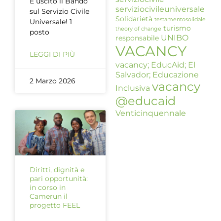
È uscito il Bando
serviziocivileuniversale
sul Servizio Civile
Solidarietà
testamentosolidale
Universale! 1
turismo
theory of change
posto
UNIBO
responsabile
VACANCY
LEGGI DI PIÙ
vacancy; EducAid; El
Salvador; Educazione
2 Marzo 2026
vacancy
Inclusiva
@educaid
Venticinquennale
Diritti, dignità e
pari opportunità:
in corso in
Camerun il
progetto FEEL