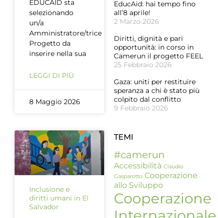
EDUCAID sta
EducAid: hai tempo fino
selezionando
all’8 aprile!
2 Marzo 2026
un/a
Amministratore/trice
Diritti, dignità e pari
Progetto da
opportunità: in corso in
inserire nella sua
Camerun il progetto FEEL
25 Febbraio 2026
LEGGI DI PIÙ
Gaza: uniti per restituire
speranza a chi è stato più
colpito dal conflitto
8 Maggio 2026
9 Febbraio 2026
TEMI
#camerun
Accessibilità
Claudio
Cooperazione
Gasparotto
allo Sviluppo
Inclusione e
Cooperazione
diritti umani in El
Salvador
Internazionale