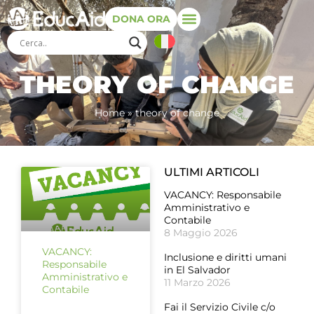
DONA ORA
THEORY OF CHANGE
Home
»
theory of change
ULTIMI ARTICOLI
VACANCY: Responsabile
Amministrativo e
Contabile
8 Maggio 2026
VACANCY:
Inclusione e diritti umani
Responsabile
in El Salvador
Amministrativo e
11 Marzo 2026
Contabile
Fai il Servizio Civile c/o