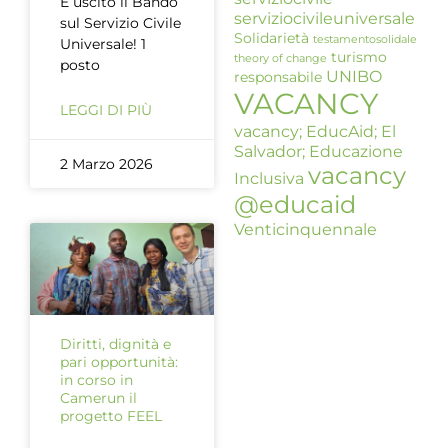
È uscito il Bando
serviziocivileuniversale
sul Servizio Civile
Solidarietà
testamentosolidale
Universale! 1
turismo
theory of change
posto
UNIBO
responsabile
VACANCY
LEGGI DI PIÙ
vacancy; EducAid; El
Salvador; Educazione
2 Marzo 2026
vacancy
Inclusiva
@educaid
Venticinquennale
Diritti, dignità e
pari opportunità:
in corso in
Camerun il
progetto FEEL