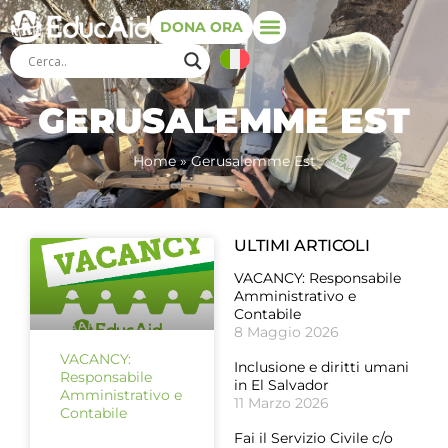
DONA ORA
GERUSALEMME EST
Home
»
Gerusalemme Est
ULTIMI ARTICOLI
VACANCY: Responsabile
Amministrativo e
Contabile
8 Maggio 2026
VACANCY:
Inclusione e diritti umani
Responsabile
in El Salvador
Amministrativo e
11 Marzo 2026
Contabile
Fai il Servizio Civile c/o