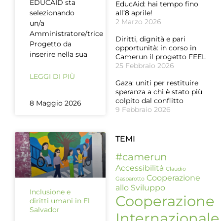
EDUCAID sta
EducAid: hai tempo fino
selezionando
all’8 aprile!
2 Marzo 2026
un/a
Amministratore/trice
Diritti, dignità e pari
Progetto da
opportunità: in corso in
inserire nella sua
Camerun il progetto FEEL
25 Febbraio 2026
LEGGI DI PIÙ
Gaza: uniti per restituire
speranza a chi è stato più
colpito dal conflitto
8 Maggio 2026
9 Febbraio 2026
TEMI
#camerun
Accessibilità
Claudio
Cooperazione
Gasparotto
allo Sviluppo
Inclusione e
Cooperazione
diritti umani in El
Salvador
Internazionale