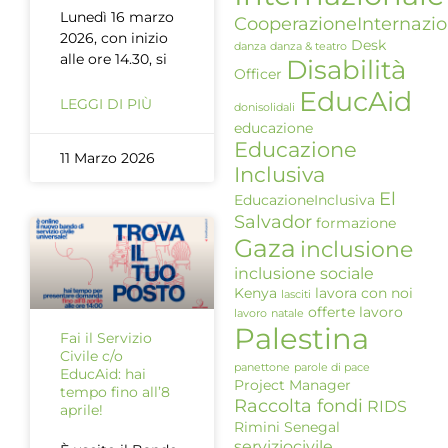
Lunedì 16 marzo
CooperazioneInternazio
2026, con inizio
Desk
danza
danza & teatro
alle ore 14.30, si
Disabilità
Officer
EducAid
LEGGI DI PIÙ
donisolidali
educazione
Educazione
11 Marzo 2026
Inclusiva
El
EducazioneInclusiva
Salvador
formazione
Gaza
inclusione
inclusione sociale
Kenya
lavora con noi
lasciti
offerte lavoro
lavoro
natale
Palestina
Fai il Servizio
Civile c/o
panettone
parole di pace
EducAid: hai
Project Manager
tempo fino all’8
Raccolta fondi
RIDS
aprile!
Rimini
Senegal
serviziocivile