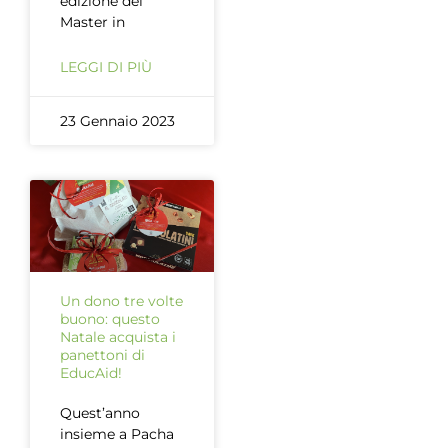
edizione del
Master in
LEGGI DI PIÙ
23 Gennaio 2023
Un dono tre volte
buono: questo
Natale acquista i
panettoni di
EducAid!
Quest’anno
insieme a Pacha