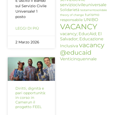
È uscito il Bando
serviziocivileuniversale
sul Servizio Civile
Solidarietà
testamentosolidale
Universale! 1
turismo
theory of change
posto
UNIBO
responsabile
VACANCY
LEGGI DI PIÙ
vacancy; EducAid; El
Salvador; Educazione
2 Marzo 2026
vacancy
Inclusiva
@educaid
Venticinquennale
Diritti, dignità e
pari opportunità:
in corso in
Camerun il
progetto FEEL