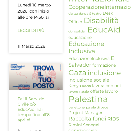
Lunedì 16 marzo
CooperazioneInternazio
2026, con inizio
Desk
danza
danza & teatro
alle ore 14.30, si
Disabilità
Officer
EducAid
LEGGI DI PIÙ
donisolidali
educazione
Educazione
11 Marzo 2026
Inclusiva
El
EducazioneInclusiva
Salvador
formazione
Gaza
inclusione
inclusione sociale
Kenya
lavora con noi
lasciti
offerte lavoro
lavoro
natale
Palestina
Fai il Servizio
Civile c/o
panettone
parole di pace
EducAid: hai
Project Manager
tempo fino all’8
Raccolta fondi
RIDS
aprile!
Rimini
Senegal
serviziocivile