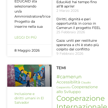
EDUCAID sta
EducAid: hai tempo fino
selezionando
all’8 aprile!
2 Marzo 2026
un/a
Amministratore/trice
Diritti, dignità e pari
Progetto da
opportunità: in corso in
inserire nella sua
Camerun il progetto FEEL
25 Febbraio 2026
LEGGI DI PIÙ
Gaza: uniti per restituire
speranza a chi è stato più
colpito dal conflitto
8 Maggio 2026
9 Febbraio 2026
TEMI
#camerun
Accessibilità
Claudio
Cooperazione
Gasparotto
allo Sviluppo
Inclusione e
Cooperazione
diritti umani in El
Salvador
Internazionale