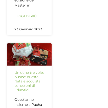
edizione del
Master in
LEGGI DI PIÙ
23 Gennaio 2023
Un dono tre volte
buono: questo
Natale acquista i
panettoni di
EducAid!
Quest’anno
insieme a Pacha