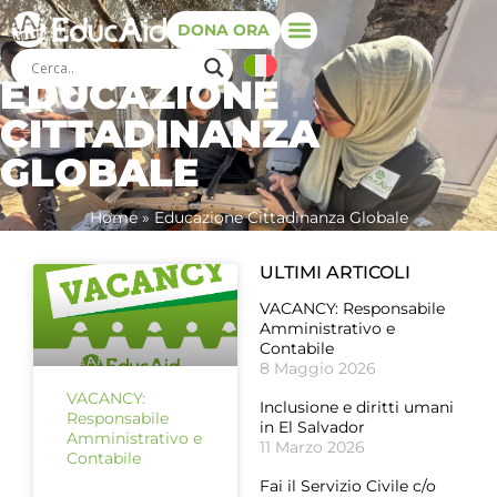
DONA ORA
EDUCAZIONE
CITTADINANZA
GLOBALE
Home
»
Educazione Cittadinanza Globale
ULTIMI ARTICOLI
VACANCY: Responsabile
Amministrativo e
Contabile
8 Maggio 2026
VACANCY:
Inclusione e diritti umani
Responsabile
in El Salvador
Amministrativo e
11 Marzo 2026
Contabile
Fai il Servizio Civile c/o