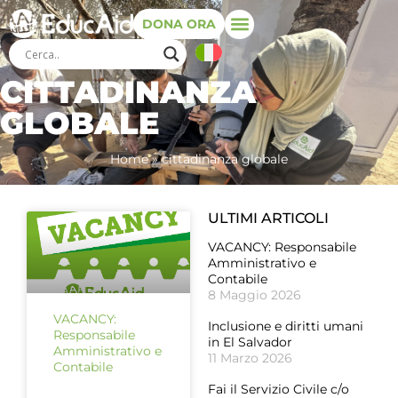
DONA ORA
CITTADINANZA
GLOBALE
Home
»
cittadinanza globale
ULTIMI ARTICOLI
VACANCY: Responsabile
Amministrativo e
Contabile
8 Maggio 2026
VACANCY:
Inclusione e diritti umani
Responsabile
in El Salvador
Amministrativo e
11 Marzo 2026
Contabile
Fai il Servizio Civile c/o