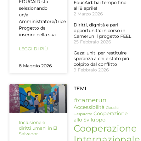
EDUCAID sta
EducAid: hai tempo fino
selezionando
all’8 aprile!
2 Marzo 2026
un/a
Amministratore/trice
Diritti, dignità e pari
Progetto da
opportunità: in corso in
inserire nella sua
Camerun il progetto FEEL
25 Febbraio 2026
LEGGI DI PIÙ
Gaza: uniti per restituire
speranza a chi è stato più
colpito dal conflitto
8 Maggio 2026
9 Febbraio 2026
TEMI
#camerun
Accessibilità
Claudio
Cooperazione
Gasparotto
allo Sviluppo
Inclusione e
Cooperazione
diritti umani in El
Salvador
Internazionale