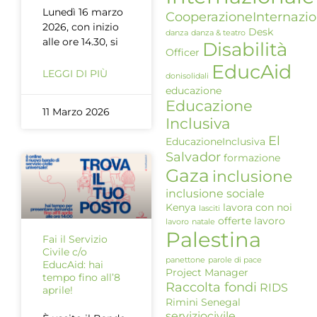
Lunedì 16 marzo
CooperazioneInternazio
2026, con inizio
Desk
danza
danza & teatro
alle ore 14.30, si
Disabilità
Officer
EducAid
LEGGI DI PIÙ
donisolidali
educazione
Educazione
11 Marzo 2026
Inclusiva
El
EducazioneInclusiva
Salvador
formazione
Gaza
inclusione
inclusione sociale
Kenya
lavora con noi
lasciti
offerte lavoro
lavoro
natale
Palestina
Fai il Servizio
Civile c/o
panettone
parole di pace
EducAid: hai
Project Manager
tempo fino all’8
Raccolta fondi
RIDS
aprile!
Rimini
Senegal
serviziocivile