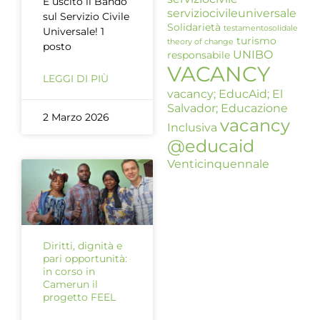
È uscito il Bando
serviziocivileuniversale
sul Servizio Civile
Solidarietà
testamentosolidale
Universale! 1
turismo
theory of change
posto
UNIBO
responsabile
VACANCY
LEGGI DI PIÙ
vacancy; EducAid; El
Salvador; Educazione
2 Marzo 2026
vacancy
Inclusiva
@educaid
Venticinquennale
Diritti, dignità e
pari opportunità:
in corso in
Camerun il
progetto FEEL