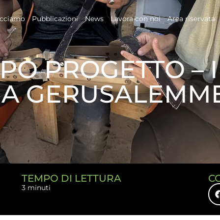
acciamo
Pubblicazioni
News
Lavora con noi
Area riservata
PO PROGETTO – IN
A GERUSALEMME 
TEMPO DI LETTURA
C
3 minuti