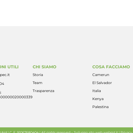
NI UTILI
CHI SIAMO
COSA FACCIAMO
pec.it
Storia
Camerun
Team
El Salvador
404
Trasparenza
Italia
:
400000020000339
Kenya
Palestina
id | C. F. 91067680404 | All rights reserved –
Sviluppo sito web
webmt.it |
Privacy