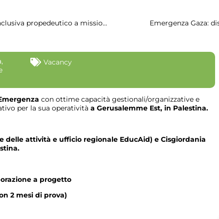
Un ciclo di incontri sul tema dell’educazione inclusiva propedeutico a missioni sul campo in Kenya
Emergenza Gaza: dist
a
,
Vacancy
e
 Emergenza
con ottime capacità gestionali/organizzative e
ivo per la sua operatività
a Gerusalemme Est, in Palestina.
elle attività e ufficio regionale EducAid) e Cisgiordania
stina.
aborazione a progetto
con 2 mesi di prova)