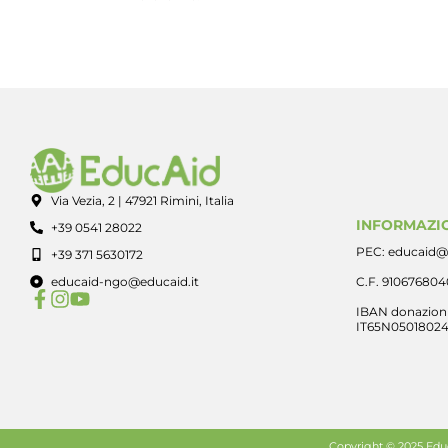
Via Vezia, 2 | 47921 Rimini, Italia
INFORMAZIO
+39 0541 28022
PEC: educaid@
+39 371 5630172
educaid-ngo@educaid.it
C.F. 91067680
IBAN donazioni
IT65N0501802
Copyright © 2025 EducA