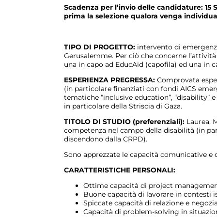
Scadenza per l’invio delle candidature
: 15
prima la selezione qualora venga individua
TIPO DI PROGETTO:
intervento di emergenza 
Gerusalemme. Per ciò che concerne l’attività
una in capo ad EducAid (capofila) ed una in c
ESPERIENZA PREGRESSA:
Comprovata esperi
(in particolare finanziati con fondi AICS eme
tematiche “inclusive education”, “disability”
in particolare della Striscia di Gaza.
TITOLO DI STUDIO (preferenziali):
Laurea, M
competenza nel campo della disabilità (in par
discendono dalla CRPD).
Sono apprezzate le capacità comunicative e di
CARATTERISTICHE PERSONALI:
Ottime capacità di project managemen
Buone capacità di lavorare in contesti is
Spiccate capacità di relazione e negozia
Capacità di problem-solving in situazio