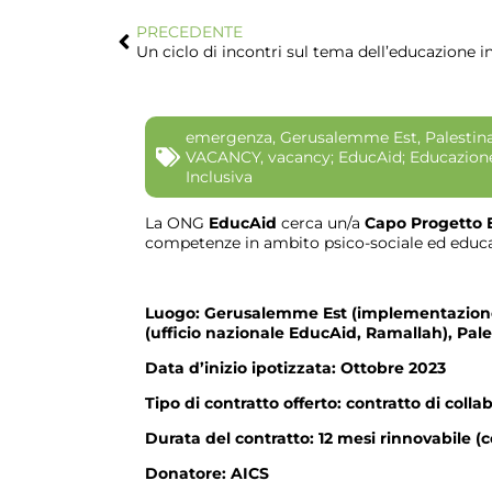
PRECEDENTE
emergenza
,
Gerusalemme Est
,
Palestin
VACANCY
,
vacancy; EducAid; Educazion
Inclusiva
La ONG
EducAid
cerca un/a
Capo Progetto
competenze in ambito psico-sociale ed educat
Luogo
:
Gerusalemme Est (implementazione d
(ufficio nazionale EducAid, Ramallah),
Pale
Data d’inizio ipotizzata
: Ottobre 2023
Tipo di contratto offerto
: contratto di coll
Durata del contratto
:
12 mesi rinnovabile (
Donatore
: AICS